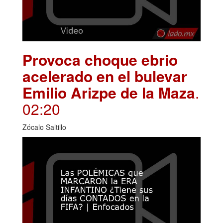
Provoca choque ebrio
acelerado en el bulevar
Emilio Arizpe de la Maza
.
02:20
Zócalo Saltillo