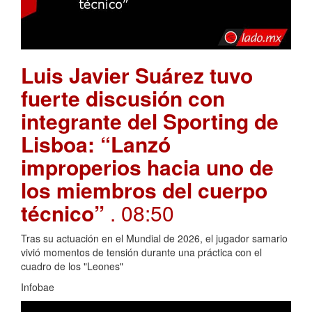
Luis Javier Suárez tuvo
fuerte discusión con
integrante del Sporting de
Lisboa: “Lanzó
improperios hacia uno de
los miembros del cuerpo
técnico”
. 08:50
Tras su actuación en el Mundial de 2026, el jugador samario
vivió momentos de tensión durante una práctica con el
cuadro de los "Leones"
Infobae