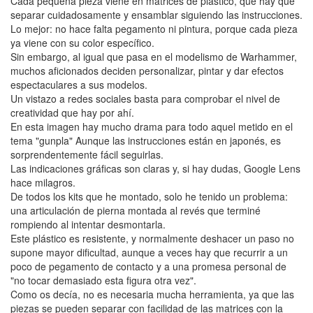
Cada pequeña pieza viene en matrices de plástico, que hay que
separar cuidadosamente y ensamblar siguiendo las instrucciones.
Lo mejor: no hace falta pegamento ni pintura, porque cada pieza
ya viene con su color específico.
Sin embargo, al igual que pasa en el modelismo de Warhammer,
muchos aficionados deciden personalizar, pintar y dar efectos
espectaculares a sus modelos.
Un vistazo a redes sociales basta para comprobar el nivel de
creatividad que hay por ahí.
En esta imagen hay mucho drama para todo aquel metido en el
tema "gunpla" Aunque las instrucciones están en japonés, es
sorprendentemente fácil seguirlas.
Las indicaciones gráficas son claras y, si hay dudas, Google Lens
hace milagros.
De todos los kits que he montado, solo he tenido un problema:
una articulación de pierna montada al revés que terminé
rompiendo al intentar desmontarla.
Este plástico es resistente, y normalmente deshacer un paso no
supone mayor dificultad, aunque a veces hay que recurrir a un
poco de pegamento de contacto y a una promesa personal de
"no tocar demasiado esta figura otra vez".
Como os decía, no es necesaria mucha herramienta, ya que las
piezas se pueden separar con facilidad de las matrices con la