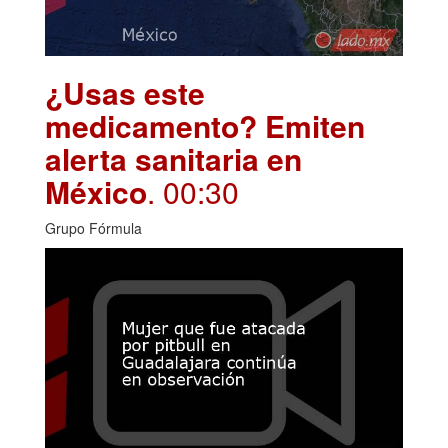
¿Usas este
medicamento? Emiten
alerta sanitaria en
México
. 00:30
Grupo Fórmula