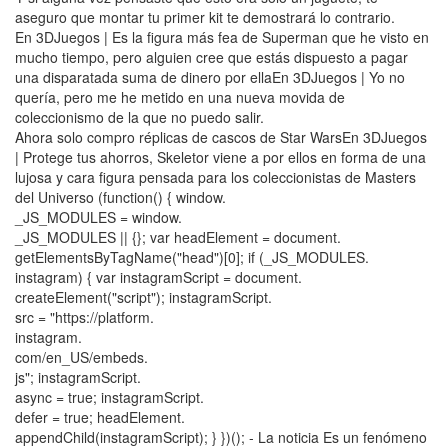
aseguro que montar tu primer kit te demostrará lo contrario.
En 3DJuegos | Es la figura más fea de Superman que he visto en
mucho tiempo, pero alguien cree que estás dispuesto a pagar
una disparatada suma de dinero por ellaEn 3DJuegos | Yo no
quería, pero me he metido en una nueva movida de
coleccionismo de la que no puedo salir.
Ahora solo compro réplicas de cascos de Star WarsEn 3DJuegos
| Protege tus ahorros, Skeletor viene a por ellos en forma de una
lujosa y cara figura pensada para los coleccionistas de Masters
del Universo (function() { window.
_JS_MODULES = window.
_JS_MODULES || {}; var headElement = document.
getElementsByTagName("head")[0]; if (_JS_MODULES.
instagram) { var instagramScript = document.
createElement("script"); instagramScript.
src = "https://platform.
instagram.
com/en_US/embeds.
js"; instagramScript.
async = true; instagramScript.
defer = true; headElement.
appendChild(instagramScript); } })(); - La noticia Es un fenómeno