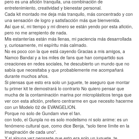
pero es una afición tranquila, una combinación de
entretenimiento, creatividad y bienestar personal.
Cada kit montado me deja más tranquilo, más concentrado y con
una sensación de logro y satisfacción más que bienvenida.
Así que sí, mi tiempo y mi dinero se están yendo por esta afición,
pero no me arrepiento de nada.
Mis estanterías están más llenas, mi paciencia más desarrollada
y, curiosamente, mi espíritu más calmado.
No es poco con la que está cayendo Gracias a mis amigos, a
Namco Bandai y a los miles de fans que han compartido sus
creaciones en redes sociales, he descubierto un mundo que no
sabía que necesitaba y que probablemente me acompañará
durante muchos años.
Si piensas que esto era solo un juguete, te aseguro que montar
tu primer kit te demostrará lo contrario No quiero pensar que
mucha de la contaminación marina por microplásticos tenga que
ver con esta afición, prefiero centrarme en que necesito hacerme
con un Modelo 02 de EVANGELION.
Porque no solo de Gundam vive el fan.
con todo, el Gunpla no es solo modelismo ni solo anime: es un
fenómeno cultural que, como dice Benja, "solo tiene límite en la
imaginación de cada uno".
Y si alguna vez pensaste que esto era solo un juguete, te