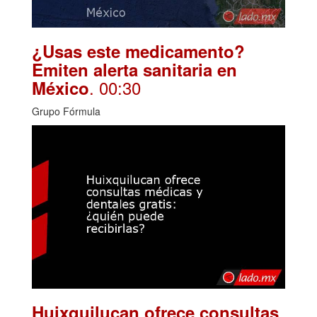
¿Usas este medicamento?
Emiten alerta sanitaria en
. 00:30
México
Grupo Fórmula
Huixquilucan ofrece consultas