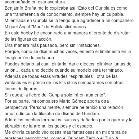
acompañado en esta aventura.
Benjamín Bruña me lo explicaba así:"Esto del Gunpla es como
una transferencia de conocimiento, siempre hay un culpable.
Mi entrada en Gunpla se la tengo que agradecer a mi compañero
Miguel Ángel "Moe" de Poliplasticómanos.
En este hobby he encontrado una manera diferente de disfrutar
de las figuras de acción.
Una manera más pausada, pero sin limitaciones.
Porque, como se dice muchas veces, en esto el límite está en la
imaginación de cada uno.
Puedes dejarlo tal cual, pintarlo, darle efectos, eliminar juntas de
unión… cada uno decide cuándo su modelo está terminado.
Además de todas estas virtudes "espirituales", otra de las
ventajas es el precio de los kits si los comparamos con otras
líneas de figuras.
Sin duda, la fiebre del Gunpla solo irá en aumento".
Por su parte, mi compalero Mario Gómez aporta otra
perspectiva:"Personalmente, siempre he tenido una relación
amor-odio con la filosofía de diseño de Gundam.
Adoro los mechas terrenales, sucios y dañados por la guerra y la
abrasión de la arena, los golpes y el espacio.
Me chirría cuando veo cosas más fantasiosas en mi drama de
tensiones geopolíticas, como el Gundam Zero o el Turn-A