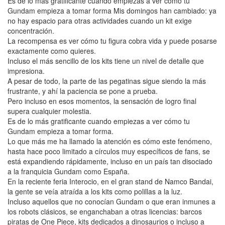
Es de lo más gratificante cuando empiezas a ver cómo tu
Gundam empieza a tomar forma Mis domingos han cambiado: ya
no hay espacio para otras actividades cuando un kit exige
concentración.
La recompensa es ver cómo tu figura cobra vida y puede posarse
exactamente como quieres.
Incluso el más sencillo de los kits tiene un nivel de detalle que
impresiona.
A pesar de todo, la parte de las pegatinas sigue siendo la más
frustrante, y ahí la paciencia se pone a prueba.
Pero incluso en esos momentos, la sensación de logro final
supera cualquier molestia.
Es de lo más gratificante cuando empiezas a ver cómo tu
Gundam empieza a tomar forma.
Lo que más me ha llamado la atención es cómo este fenómeno,
hasta hace poco limitado a círculos muy específicos de fans, se
está expandiendo rápidamente, incluso en un país tan disociado
a la franquicia Gundam como España.
En la reciente feria Interocio, en el gran stand de Namco Bandai,
la gente se veía atraída a los kits como polillas a la luz.
Incluso aquellos que no conocían Gundam o que eran inmunes a
los robots clásicos, se enganchaban a otras licencias: barcos
piratas de One Piece, kits dedicados a dinosaurios o incluso a