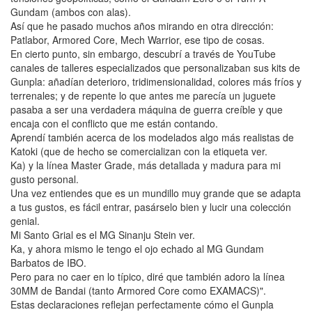
Gundam (ambos con alas).
Así que he pasado muchos años mirando en otra dirección:
Patlabor, Armored Core, Mech Warrior, ese tipo de cosas.
En cierto punto, sin embargo, descubrí a través de YouTube
canales de talleres especializados que personalizaban sus kits de
Gunpla: añadían deterioro, tridimensionalidad, colores más fríos y
terrenales; y de repente lo que antes me parecía un juguete
pasaba a ser una verdadera máquina de guerra creíble y que
encaja con el conflicto que me están contando.
Aprendí también acerca de los modelados algo más realistas de
Katoki (que de hecho se comercializan con la etiqueta ver.
Ka) y la línea Master Grade, más detallada y madura para mi
gusto personal.
Una vez entiendes que es un mundillo muy grande que se adapta
a tus gustos, es fácil entrar, pasárselo bien y lucir una colección
genial.
Mi Santo Grial es el MG Sinanju Stein ver.
Ka, y ahora mismo le tengo el ojo echado al MG Gundam
Barbatos de IBO.
Pero para no caer en lo típico, diré que también adoro la línea
30MM de Bandai (tanto Armored Core como EXAMACS)".
Estas declaraciones reflejan perfectamente cómo el Gunpla