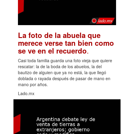
La foto de la abuela que
merece verse tan bien como
.
se ve en el recuerdo
Casi toda familia guarda una foto vieja que quiere
rescatar: la de la boda de los abuelos, la del
bautizo de alguien que ya no está, la que llegó
doblada o rayada después de pasar de mano en
mano por años.
Lado.mx