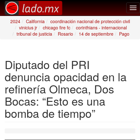
Tog
nav
2024
California
coordinación nacional de protección civil
vinicius jr
chicago fire fc
corinthians - internacional
tribunal de justicia
Rosario
14 de septiembre
Pago
Diputado del PRI
denuncia opacidad en la
refinería Olmeca, Dos
Bocas: “Esto es una
bomba de tiempo”