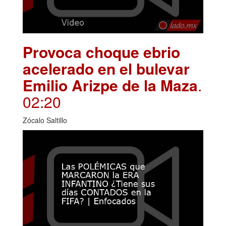
Provoca choque ebrio
acelerado en el bulevar
Emilio Arizpe de la Maza
.
02:20
Zócalo Saltillo