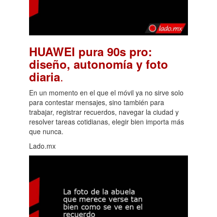
HUAWEI pura 90s pro:
diseño, autonomía y foto
.
diaria
En un momento en el que el móvil ya no sirve solo
para contestar mensajes, sino también para
trabajar, registrar recuerdos, navegar la ciudad y
resolver tareas cotidianas, elegir bien importa más
que nunca.
Lado.mx