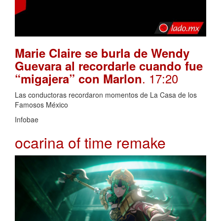
Marie Claire se burla de Wendy
Guevara al recordarle cuando fue
. 17:20
“migajera” con Marlon
Las conductoras recordaron momentos de La Casa de los
Famosos México
Infobae
ocarina of time remake