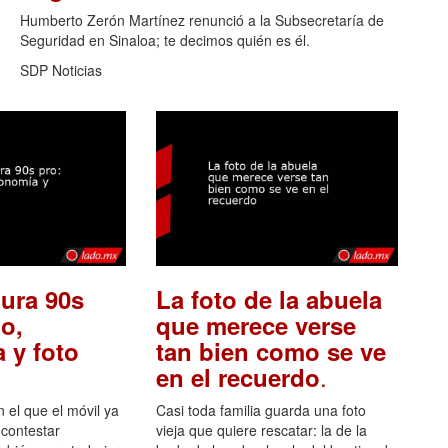
Humberto Zerón Martínez renunció a la Subsecretaría de
Seguridad en Sinaloa; te decimos quién es él.
SDP Noticias
ura 90s
La foto de la abuela
o,
que merece verse
 y foto
tan bien como se ve
.
en el recuerdo
el que el móvil ya
Casi toda familia guarda una foto
 contestar
vieja que quiere rescatar: la de la