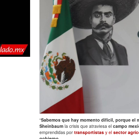
“
Sabemos que hay momento difícil, porque el m
Sheinbaum
la crisis que atraviesa el
campo mexi
emprendidas por
transportistas
y el
sector agríc
gobierno
.