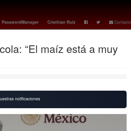
coahuila 2026
Selección de fútbol de España
cubs - giants
PasswordManager
Cristhian Ruiz
Contacto
ícola: “El maíz está a muy
uestras notificaciones