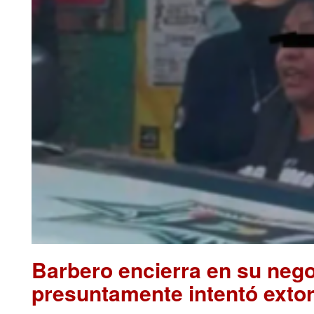
Barbero encierra en su nego
presuntamente intentó extor