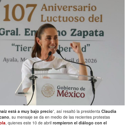
aíz está a muy bajo precio
”, así resaltó la presidenta
Claudia
cano
, su mensaje se da en medio de las recientes protestas
ola
, quienes este 10 de abril
rompieron el diálogo con el