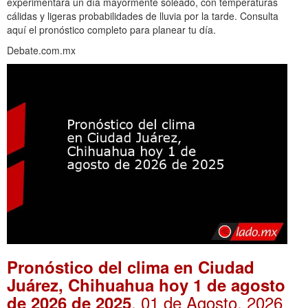
experimentará un día mayormente soleado, con temperaturas
cálidas y ligeras probabilidades de lluvia por la tarde. Consulta
aquí el pronóstico completo para planear tu día.
Debate.com.mx
Pronóstico del clima en Ciudad
Juárez, Chihuahua hoy 1 de agosto
. 01 de Agosto, 2026
de 2026 de 2025