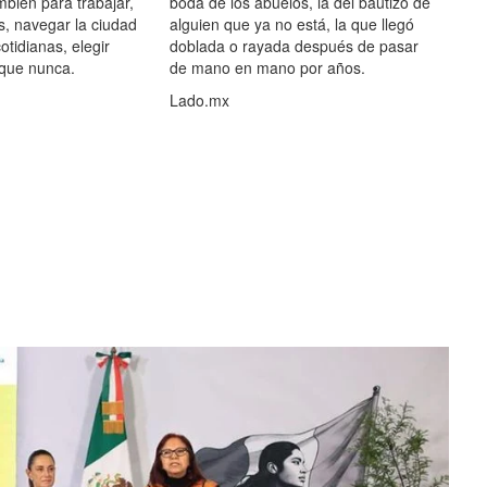
mbién para trabajar,
boda de los abuelos, la del bautizo de
s, navegar la ciudad
alguien que ya no está, la que llegó
otidianas, elegir
doblada o rayada después de pasar
 que nunca.
de mano en mano por años.
Lado.mx