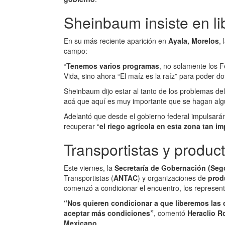
Sheinbaum insiste en l
En su más reciente aparición en
Ayala, Morelos
,
campo:
“
Tenemos varios programas
, no solamente los F
Vida, sino ahora “El maíz es la raíz” para poder do
Sheinbaum dijo estar al tanto de los problemas de
acá que aquí es muy importante que se hagan algu
Adelantó que desde el gobierno federal impulsará
recuperar “
el riego agrícola en esta zona tan i
Transportistas y produc
Este viernes, la
Secretaría de Gobernación (Seg
Transportistas (
ANTAC
) y organizaciones de
prod
comenzó a condicionar el encuentro, los represent
“Nos quieren condicionar a que liberemos las
aceptar más condiciones”
, comentó
Heraclio R
Mexicano
.