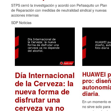
STPS cerró la investigación y acordó con Peñasquito un Plan
de Reparación con medidas de neutralidad sindical y nuevas
acciones internas
SDP Noticias
Día Internacional
HUAWEI p
pro: diseñ
de la Cerveza: la
autonomía
nueva forma de
.
diaria
disfrutar una
En un momento en 
cerveza ya no
no sirve solo para