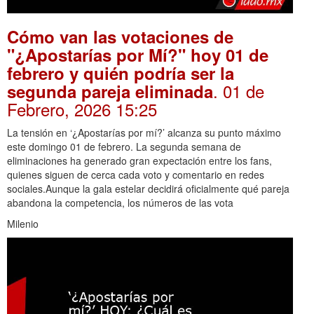
Cómo van las votaciones de
"¿Apostarías por Mí?" hoy 01 de
febrero y quién podría ser la
. 01 de
segunda pareja eliminada
Febrero, 2026 15:25
La tensión en ‘¿Apostarías por mí?’ alcanza su punto máximo
este domingo 01 de febrero. La segunda semana de
eliminaciones ha generado gran expectación entre los fans,
quienes siguen de cerca cada voto y comentario en redes
sociales.Aunque la gala estelar decidirá oficialmente qué pareja
abandona la competencia, los números de las vota
Milenio