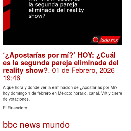
‘¿Apostarías por mí?’ HOY: ¿Cuál
es la segunda pareja eliminada del
. 01 de Febrero, 2026
reality show?
19:46
A qué hora y dónde ver la eliminación de ¿Apostarías por Mí?
hoy domingo 1 de febrero en México: horario, canal, ViX y cierre
de votaciones.
El Financiero
bbc news mundo