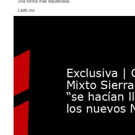
una forma más equilibrada.
Lado.mx