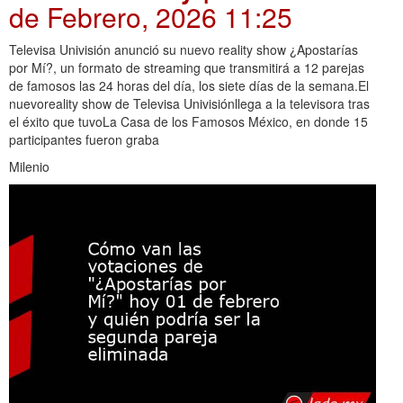
de Febrero, 2026 11:25
Televisa Univisión anunció su nuevo reality show ¿Apostarías
por Mí?, un formato de streaming que transmitirá a 12 parejas
de famosos las 24 horas del día, los siete días de la semana.El
nuevoreality show de Televisa Univisiónllega a la televisora tras
el éxito que tuvoLa Casa de los Famosos México, en donde 15
participantes fueron graba
Milenio