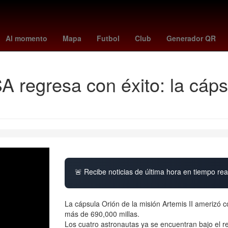
España
Argentina
China
Senador
Aguascalientes
Gobiern
Al momento
Mapa
Futbol
Club
Generador QR
SA regresa con éxito: la cáp
🚨 Recibe noticias de última hora en tiempo real
La cápsula Orión de la misión Artemis II amerizó c
más de 690,000 millas.
Los cuatro astronautas ya se encuentran bajo el r