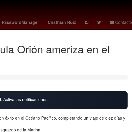
o
2024
27 de marzo
PasswordManager
Cristhian Ruiz
Contacto
sula Orión ameriza en el
. Activa las notificaciones
on éxito en el Océano Pacífico, completando un viaje de diez días y
esguardo de la Marina.