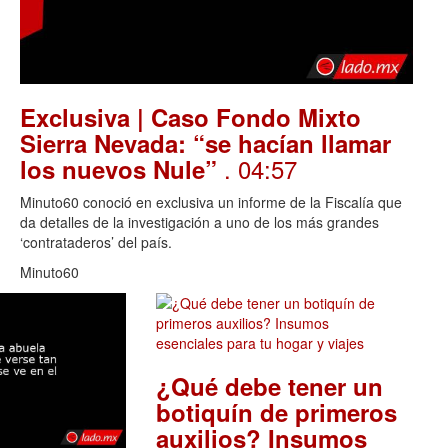
Exclusiva | Caso Fondo Mixto
Sierra Nevada: “se hacían llamar
. 04:57
los nuevos Nule”
Minuto60 conoció en exclusiva un informe de la Fiscalía que
da detalles de la investigación a uno de los más grandes
‘contrataderos’ del país.
Minuto60
¿Qué debe tener un
botiquín de primeros
auxilios? Insumos