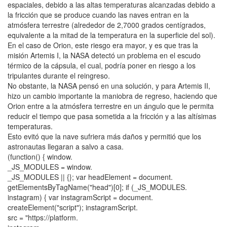
espaciales, debido a las altas temperaturas alcanzadas debido a
la fricción que se produce cuando las naves entran en la
atmósfera terrestre (alrededor de 2,7000 grados centígrados,
equivalente a la mitad de la temperatura en la superficie del sol).
En el caso de Orion, este riesgo era mayor, y es que tras la
misión Artemis I, la NASA detectó un problema en el escudo
térmico de la cápsula, el cual, podría poner en riesgo a los
tripulantes durante el reingreso.
No obstante, la NASA pensó en una solución, y para Artemis II,
hizo un cambio importante la maniobra de regreso, haciendo que
Orion entre a la atmósfera terrestre en un ángulo que le permita
reducir el tiempo que pasa sometida a la fricción y a las altísimas
temperaturas.
Esto evitó que la nave sufriera más daños y permitió que los
astronautas llegaran a salvo a casa.
(function() { window.
_JS_MODULES = window.
_JS_MODULES || {}; var headElement = document.
getElementsByTagName("head")[0]; if (_JS_MODULES.
instagram) { var instagramScript = document.
createElement("script"); instagramScript.
src = "https://platform.