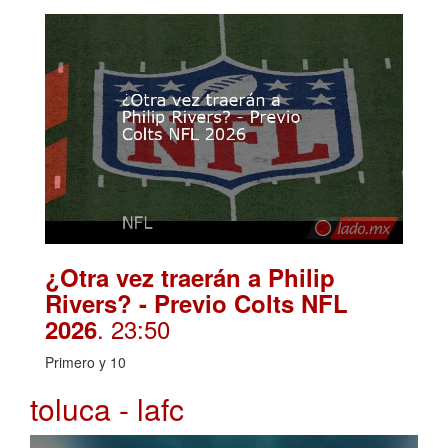
¿Otra vez traerán a Philip
Rivers? - Previo Colts NFL
. 23:50
2026
Primero y 10
toluca - lafc