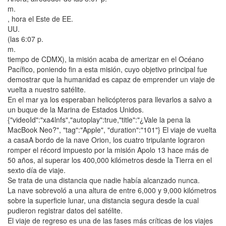
m.
, hora el Este de EE.
UU.
(las 6:07 p.
m.
tiempo de CDMX), la misión acaba de amerizar en el Océano
Pacífico, poniendo fin a esta misión, cuyo objetivo principal fue
demostrar que la humanidad es capaz de emprender un viaje de
vuelta a nuestro satélite.
En el mar ya los esperaban helicópteros para llevarlos a salvo a
un buque de la Marina de Estados Unidos.
{"videoId":"xa4lnfs","autoplay":true,"title":"¿Vale la pena la
MacBook Neo?", "tag":"Apple", "duration":"101"} El viaje de vuelta
a casaA bordo de la nave Orion, los cuatro tripulante lograron
romper el récord impuesto por la misión Apolo 13 hace más de
50 años, al superar los 400,000 kilómetros desde la Tierra en el
sexto día de viaje.
Se trata de una distancia que nadie había alcanzado nunca.
La nave sobrevoló a una altura de entre 6,000 y 9,000 kilómetros
sobre la superficie lunar, una distancia segura desde la cual
pudieron registrar datos del satélite.
El viaje de regreso es una de las fases más críticas de los viajes