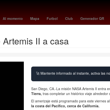
 peñaloza
Brasil
27 de marzo
Star Wars
fc barcelona
China
Al momento
Mapa
Futbol
Club
Generador QR
 Artemis II a casa
🚀 Mantente informado al instante, activa las n
San Diego, CA.-La misión NASA Artemis II entra en
Tierra,
tras completar un histórico viaje alrededor 
El amerizaje está programado para este viernes al
la costa del Pacífico, cerca de California.