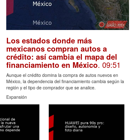
Los estados donde más
mexicanos compran autos a
crédito: así cambia el mapa del
. 09:51
financiamiento en México
Aunque el crédito domina la compra de autos nuevos en
México, la dependencia del financiamiento cambia según la
región y el tipo de comprador que se analice.
Expansión