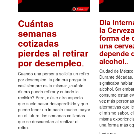
Cuántas
Día Intern
la Cerveza
semanas
forma de d
cotizadas
una cerve
pierdes al retirar
depende d
.
alcohol.
por desempleo
.
Ciudad de México,
Cuando una persona solicita un retiro
Durante décadas, 
por desempleo, la primera pregunta
significaba hablar
casi siempre es la misma: ¿cuánto
alcohol. Sin embar
dinero puedo retirar y cuándo lo
consumo están ev
recibiré? Pero, existe otro aspecto
vez más personas
que suele pasar desapercibido y que
alternativas que l
puede tener un impacto mucho mayor
el mismo sabor, el
en el futuro: las semanas cotizadas
misma experiencia
que se descuentan al realizar el
una forma más equ
retiro.
Lado.mx