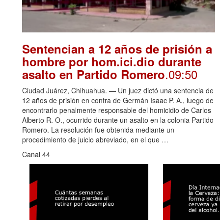
Sentencian a 12 años de prisión a
hombre por hom.ici.dio durante
.09:50
asalto en Partido Romero
Ciudad Juárez, Chihuahua. — Un juez dictó una sentencia de
12 años de prisión en contra de Germán Isaac P. A., luego de
encontrarlo penalmente responsable del homicidio de Carlos
Alberto R. O., ocurrido durante un asalto en la colonia Partido
Romero. La resolución fue obtenida mediante un
procedimiento de juicio abreviado, en el que …
Canal 44