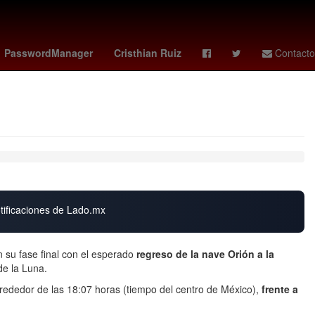
Dólar estadounidense
brenden aaronson
PasswordManager
Cristhian Ruiz
Contacto
otificaciones de Lado.mx
 su fase final con el esperado
regreso de la nave Orión a la
de la Luna.
rededor de las 18:07 horas (tiempo del centro de México),
frente a