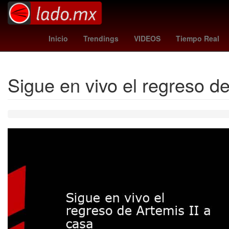
frankfurt - hoffenheim
olympiacos
moises
Inicio
Trendings
VIDEOS
Tiempo Real
Sigue en vivo el regreso de