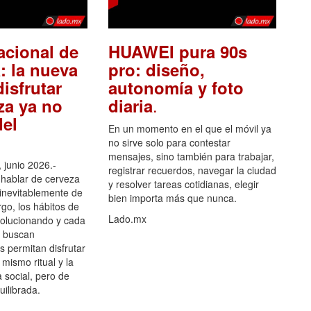
acional de
HUAWEI pura 90s
: la nueva
pro: diseño,
isfrutar
autonomía y foto
.
za ya no
diaria
el
En un momento en el que el móvil ya
no sirve solo para contestar
mensajes, sino también para trabajar,
 junio 2026.-
registrar recuerdos, navegar la ciudad
hablar de cerveza
y resolver tareas cotidianas, elegir
 inevitablemente de
bien importa más que nunca.
go, los hábitos de
Lado.mx
olucionando y cada
 buscan
es permitan disfrutar
 mismo ritual y la
 social, pero de
ilibrada.