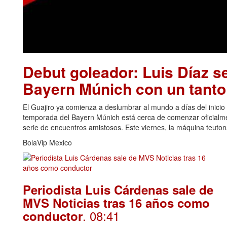
Debut goleador: Luis Díaz se
Bayern Múnich con un tanto 
El Guajiro ya comienza a deslumbrar al mundo a días del inicio
temporada del Bayern Múnich está cerca de comenzar oficialme
serie de encuentros amistosos. Este viernes, la máquina teutona
BolaVip Mexico
Periodista Luis Cárdenas sale de
MVS Noticias tras 16 años como
. 08:41
conductor