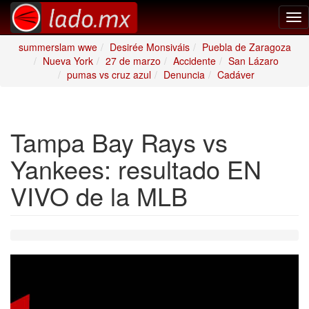
Tog
nav
summerslam wwe
Desirée Monsiváis
Puebla de Zaragoza
Nueva York
27 de marzo
Accidente
San Lázaro
pumas vs cruz azul
Denuncia
Cadáver
Tampa Bay Rays vs
Yankees: resultado EN
VIVO de la MLB