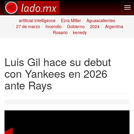
Tog
nav
artificial intelligence
Ezra Miller
Aguascalientes
27 de marzo
Incendio
Gobierno
2024
Argentina
Rosario
kenedy
Luis Gil hace su debut
con Yankees en 2026
ante Rays