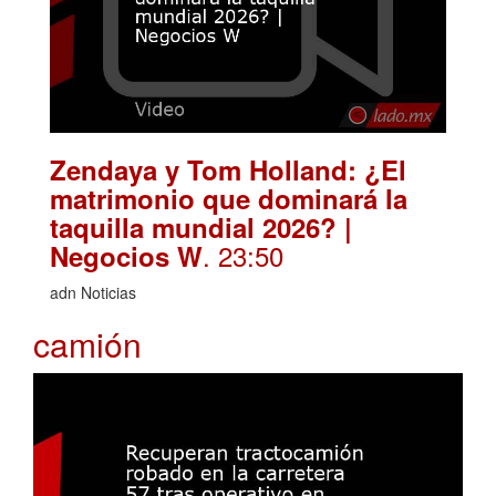
Zendaya y Tom Holland: ¿El
matrimonio que dominará la
taquilla mundial 2026? |
. 23:50
Negocios W
adn Noticias
camión