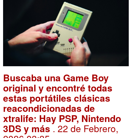
Buscaba una Game Boy
original y encontré todas
estas portátiles clásicas
reacondicionadas de
xtralife: Hay PSP, Nintendo
3DS y más
. 22 de Febrero,