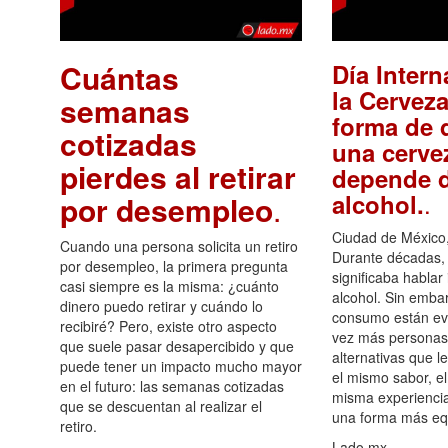
Cuántas
Día Intern
la Cerveza
semanas
forma de d
cotizadas
una cerve
pierdes al retirar
depende d
.
alcohol.
por desempleo
.
Ciudad de México,
Cuando una persona solicita un retiro
Durante décadas, 
por desempleo, la primera pregunta
significaba hablar
casi siempre es la misma: ¿cuánto
alcohol. Sin embar
dinero puedo retirar y cuándo lo
consumo están ev
recibiré? Pero, existe otro aspecto
vez más personas
que suele pasar desapercibido y que
alternativas que l
puede tener un impacto mucho mayor
el mismo sabor, el
en el futuro: las semanas cotizadas
misma experiencia
que se descuentan al realizar el
una forma más equ
retiro.
Lado.mx