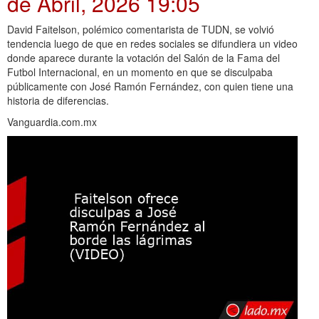
de Abril, 2026 19:05
David Faitelson, polémico comentarista de TUDN, se volvió
tendencia luego de que en redes sociales se difundiera un video
donde aparece durante la votación del Salón de la Fama del
Futbol Internacional, en un momento en que se disculpaba
públicamente con José Ramón Fernández, con quien tiene una
historia de diferencias.
Vanguardia.com.mx