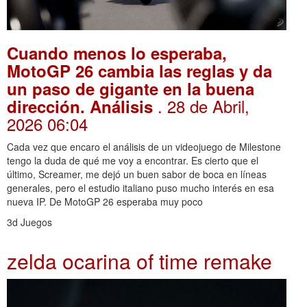
Cuando menos lo esperaba,
MotoGP 26 cambia las reglas y da
un paso de gigante en la buena
. 28 de Abril,
dirección. Análisis
2026 06:04
Cada vez que encaro el análisis de un videojuego de Milestone
tengo la duda de qué me voy a encontrar. Es cierto que el
último, Screamer, me dejó un buen sabor de boca en líneas
generales, pero el estudio italiano puso mucho interés en esa
nueva IP. De MotoGP 26 esperaba muy poco
3d Juegos
zelda ocarina of time remake