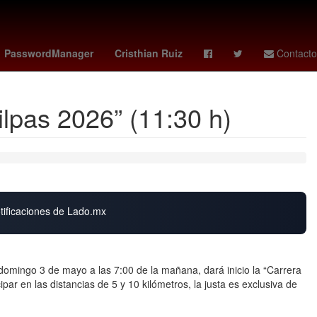
zo
Antoine Griezmann
México
HBO
PasswordManager
Cristhian Ruiz
Contacto
ilpas 2026” (11:30 h)
otificaciones de Lado.mx
l domingo 3 de mayo a las 7:00 de la mañana, dará inicio la “Carrera
cipar en las distancias de 5 y 10 kilómetros, la justa es exclusiva de