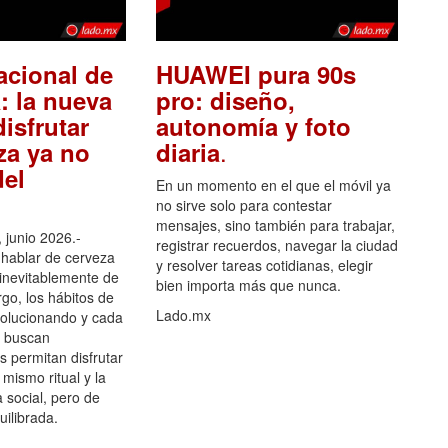
acional de
HUAWEI pura 90s
: la nueva
pro: diseño,
isfrutar
autonomía y foto
.
za ya no
diaria
el
En un momento en el que el móvil ya
no sirve solo para contestar
mensajes, sino también para trabajar,
 junio 2026.-
registrar recuerdos, navegar la ciudad
hablar de cerveza
y resolver tareas cotidianas, elegir
 inevitablemente de
bien importa más que nunca.
go, los hábitos de
Lado.mx
olucionando y cada
 buscan
es permitan disfrutar
 mismo ritual y la
 social, pero de
ilibrada.