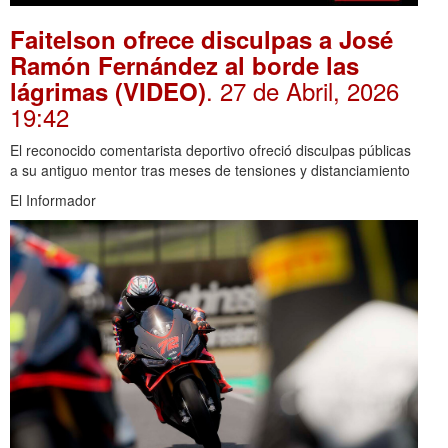
Faitelson ofrece disculpas a José
Ramón Fernández al borde las
. 27 de Abril, 2026
lágrimas (VIDEO)
19:42
El reconocido comentarista deportivo ofreció disculpas públicas
a su antiguo mentor tras meses de tensiones y distanciamiento
El Informador