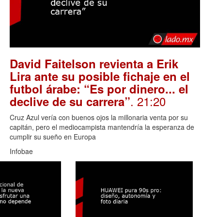
David Faitelson revienta a Erik
Lira ante su posible fichaje en el
futbol árabe: “Es por dinero... el
. 21:20
declive de su carrera”
Cruz Azul vería con buenos ojos la millonaria venta por su
capitán, pero el mediocampista mantendría la esperanza de
cumplir su sueño en Europa
Infobae