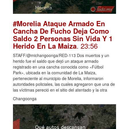
#Morelia Ataque Armado En
Cancha De Fucho Deja Como
Saldo 2 Personas Sin Vida Y 1
. 23:56
Herido En La Maiza
STAFF/@michangoonga/RED-113 Dos muertos y un
herido fue el saldo que dejó un ataque armado
registrado en una cancha conocida como «Fútbol
Park», ubicada en la comunidad de La Maiza,
perteneciente al municipio de Morelia, informaron
autoridades policiales, las cuales agregaron que una de
las víctimas pereció en el sitio del atentado y la otra
Changoonga