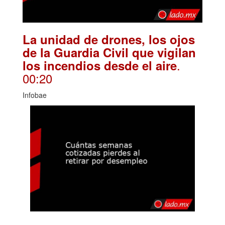
La unidad de drones, los ojos
de la Guardia Civil que vigilan
.
los incendios desde el aire
00:20
Infobae