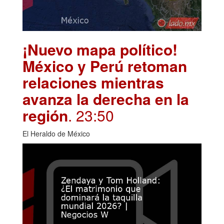
¡Nuevo mapa político!
México y Perú retoman
relaciones mientras
avanza la derecha en la
región
. 23:50
El Heraldo de México