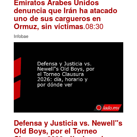
Emiratos Árabes Unidos
denuncia que Irán ha atacado
uno de sus cargueros en
.08:30
Ormuz, sin víctimas
Infobae
Defensa y Justicia vs. Newell"s
Old Boys, por el Torneo