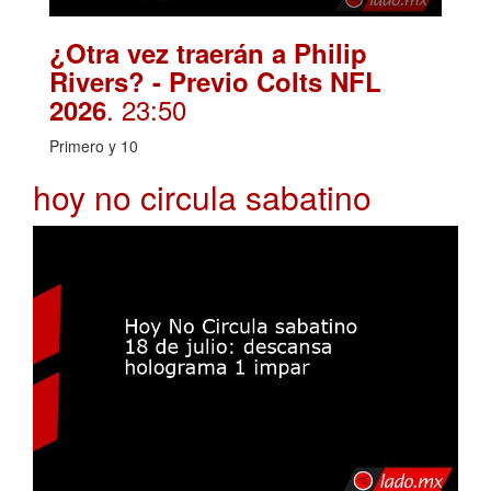
¿Otra vez traerán a Philip
Rivers? - Previo Colts NFL
. 23:50
2026
Primero y 10
hoy no circula sabatino