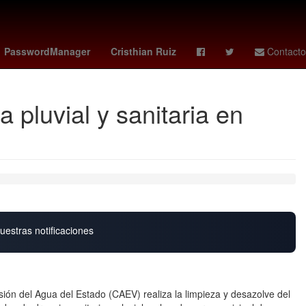
lientes
Venezolanos
Incendio
PasswordManager
Cristhian Ruiz
Contacto
 pluvial y sanitaria en
uestras notificaciones
sión del Agua del Estado (CAEV) realiza la limpieza y desazolve del