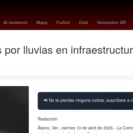
China
votar casa de los famosos 2026
2024
Juarez
Aguasca
Al momento
Mapa
Futbol
Club
Generador QR
or lluvias en infraestructura
📢 No te pierdas ninguna noticia, suscríbete a n
Redacción
Álamo, Ver., viernes 10 de abril de 2026.- La Comi