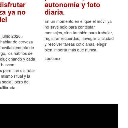
isfrutar
autonomía y foto
.
za ya no
diaria
el
En un momento en el que el móvil ya
no sirve solo para contestar
mensajes, sino también para trabajar,
 junio 2026.-
registrar recuerdos, navegar la ciudad
hablar de cerveza
y resolver tareas cotidianas, elegir
 inevitablemente de
bien importa más que nunca.
go, los hábitos de
Lado.mx
olucionando y cada
 buscan
es permitan disfrutar
 mismo ritual y la
 social, pero de
ilibrada.