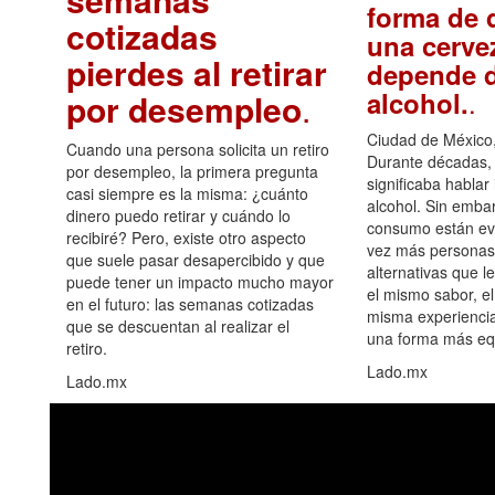
forma de d
cotizadas
una cerve
pierdes al retirar
depende d
.
alcohol.
por desempleo
.
Ciudad de México,
Cuando una persona solicita un retiro
Durante décadas, 
por desempleo, la primera pregunta
significaba hablar
casi siempre es la misma: ¿cuánto
alcohol. Sin embar
dinero puedo retirar y cuándo lo
consumo están ev
recibiré? Pero, existe otro aspecto
vez más personas
que suele pasar desapercibido y que
alternativas que l
puede tener un impacto mucho mayor
el mismo sabor, el
en el futuro: las semanas cotizadas
misma experiencia
que se descuentan al realizar el
una forma más equ
retiro.
Lado.mx
Lado.mx