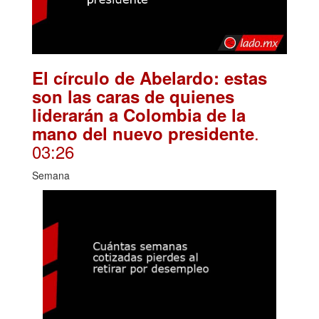
El círculo de Abelardo: estas
son las caras de quienes
liderarán a Colombia de la
.
mano del nuevo presidente
03:26
Semana