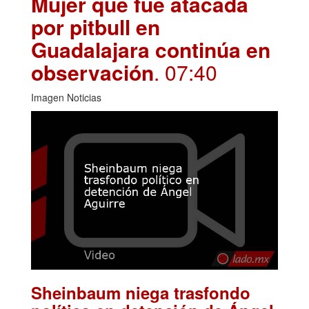
Mujer que fue atacada
por pitbull en
Guadalajara continúa en
observación
. 07:40
Imagen Noticias
Sheinbaum niega trasfondo