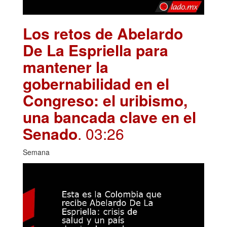
Los retos de Abelardo
De La Espriella para
mantener la
gobernabilidad en el
Congreso: el uribismo,
una bancada clave en el
Senado
. 03:26
Semana