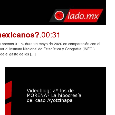
 mexicanos?
.00:31
 de apenas 0.1 % durante mayo de 2026 en comparación con el
r el Instituto Nacional de Estadística y Geografía (INEGI).
ide el gasto de los […]