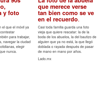
ura 90s
La foto de la abuela
o,
que merece verse
 y foto
tan bien como se ve
.
en el recuerdo
el que el móvil ya
Casi toda familia guarda una foto
 contestar
vieja que quiere rescatar: la de la
mbién para trabajar,
boda de los abuelos, la del bautizo de
s, navegar la ciudad
alguien que ya no está, la que llegó
otidianas, elegir
doblada o rayada después de pasar
 que nunca.
de mano en mano por años.
Lado.mx