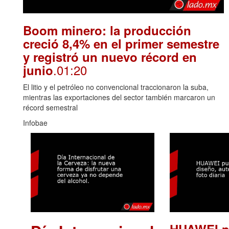
Boom minero: la producción
creció 8,4% en el primer semestre
y registró un nuevo récord en
.01:20
junio
El litio y el petróleo no convencional traccionaron la suba,
mientras las exportaciones del sector también marcaron un
récord semestral
Infobae