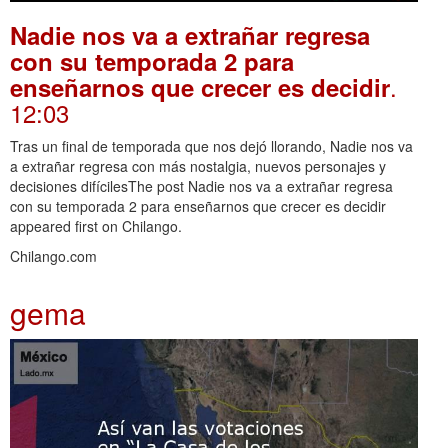
Nadie nos va a extrañar regresa
con su temporada 2 para
.
enseñarnos que crecer es decidir
12:03
Tras un final de temporada que nos dejó llorando, Nadie nos va
a extrañar regresa con más nostalgia, nuevos personajes y
decisiones difícilesThe post Nadie nos va a extrañar regresa
con su temporada 2 para enseñarnos que crecer es decidir
appeared first on Chilango.
Chilango.com
gema