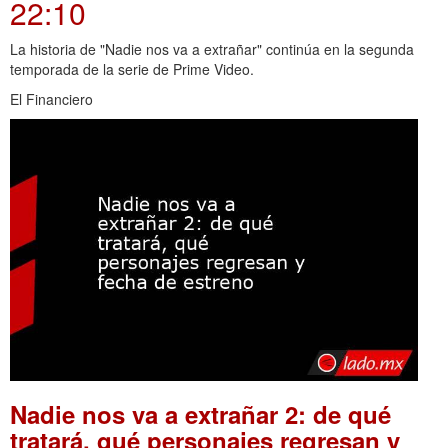
22:10
La historia de "Nadie nos va a extrañar" continúa en la segunda
temporada de la serie de Prime Video.
El Financiero
Nadie nos va a extrañar 2: de qué
tratará, qué personajes regresan y