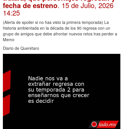
. 15 de Julio, 2026
fecha de estreno
14:25
(Alerta de spoiler si no has visto la primera temporada) La
historia ambientada en la década de los 90 regresa con un
grupo de amigos que debe afrontar nuevos retos tras perder a
Memo
Diario de Querétaro