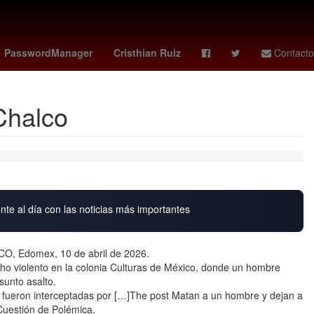
Juegos Olímpicos de París 2024
por
Inmueble
Baloncesto
PasswordManager
Cristhian Ruiz
Contacto
Chalco
nte al día con las noticias más importantes
, Edomex, 10 de abril de 2026.
cho violento en la colonia Culturas de México, donde un hombre
sunto asalto.
s fueron interceptadas por […]The post Matan a un hombre y dejan a
 Cuestión de Polémica.