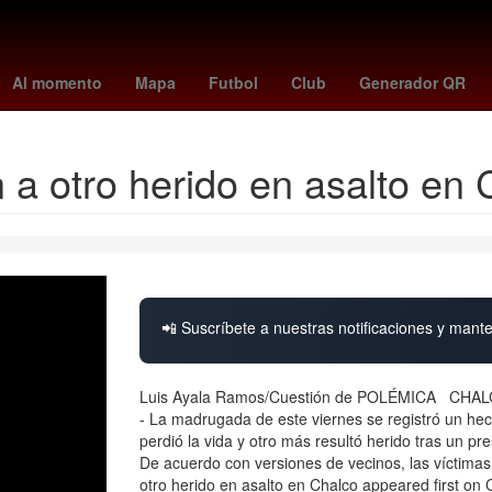
 - cremonese
Tribunal Electoral del Poder Judicial de la Federación
Al momento
Mapa
Futbol
Club
Generador QR
a otro herido en asalto en 
📲 Suscríbete a nuestras notificaciones y mante
Luis Ayala Ramos/Cuestión de POLÉMICA CHALCO
- La madrugada de este viernes se registró un he
perdió la vida y otro más resultó herido tras un pre
De acuerdo con versiones de vecinos, las víctima
otro herido en asalto en Chalco appeared first on