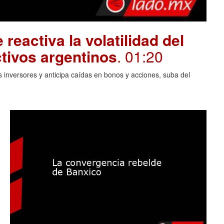
 reactiva la volatilidad del
tivos argentinos
. 01:20
 inversores y anticipa caídas en bonos y acciones, suba del