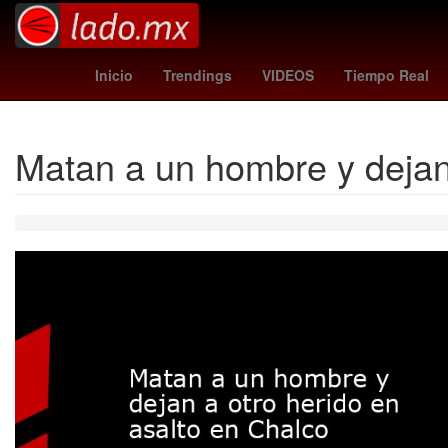
Epidemiología
Perú
celular nokia 1100
Morena
sassuolo
Inicio
Trendings
VIDEOS
Tiempo Real
Matan a un hombre y dejan 