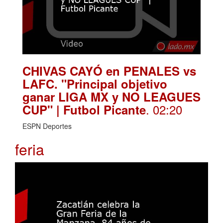
CHIVAS CAYÓ en PENALES vs
LAFC. "Principal objetivo
ganar LIGA MX y NO LEAGUES
. 02:20
CUP" | Futbol Picante
ESPN Deportes
feria