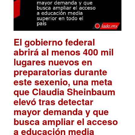
El gobierno federal
abrirá al menos 400 mil
lugares nuevos en
preparatorias durante
este sexenio, una meta
que Claudia Sheinbaum
elevó tras detectar
mayor demanda y que
busca ampliar el acceso
a educación media