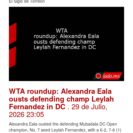
El Siglo de Torreón
WTA roundup: Alexandra Eala
ousts defending champ Leylah
. 29 de Julio,
Fernandez in DC
2026 23:05
Alexandra Eala ousted the defending Mubadala DC Open
champion, No. 7 seed Leylah Fernandez, with a 6-2, 7-6 (1)