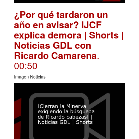
¿Por qué tardaron un
año en avisar? IJCF
explica demora | Shorts |
Noticias GDL con
Ricardo Camarena
.
00:50
Imagen Noticias