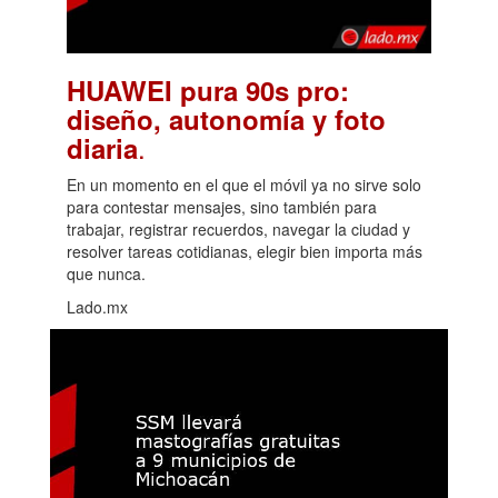
HUAWEI pura 90s pro:
diseño, autonomía y foto
.
diaria
En un momento en el que el móvil ya no sirve solo
para contestar mensajes, sino también para
trabajar, registrar recuerdos, navegar la ciudad y
resolver tareas cotidianas, elegir bien importa más
que nunca.
Lado.mx