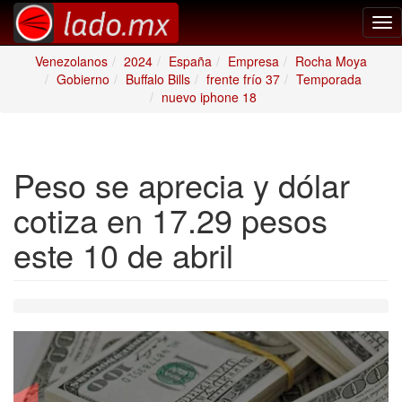
Tog
nav
Venezolanos
2024
España
Empresa
Rocha Moya
Gobierno
Buffalo Bills
frente frío 37
Temporada
nuevo iphone 18
Peso se aprecia y dólar
cotiza en 17.29 pesos
este 10 de abril