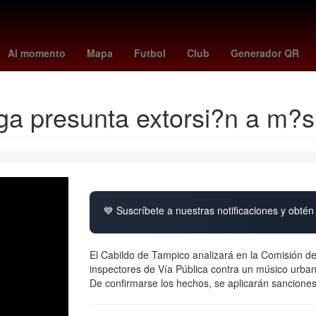
unetaka murakami
celtics - raptors
UEFA Europa League
osasu
Al momento
Mapa
Futbol
Club
Generador QR
ga presunta extorsi?n a m?s
💙 Suscríbete a nuestras notificaciones y obtén 
El Cabildo de Tampico analizará en la Comisión de
inspectores de Vía Pública contra un músico urba
De confirmarse los hechos, se aplicarán sanciones