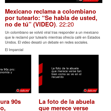
Mexicano reclama a colombiano
por tutearlo: “Se habla de usted,
. 22:20
no de tú” (VIDEO)
Un colombiano se volvió viral tras responder a un mexicano
que le reclamó por tutearlo mientras ofrecía café en Estados
Unidos. El video desató un debate en redes sociales.
El Imparcial
ura 90s
La foto de la abuela
o,
que merece verse