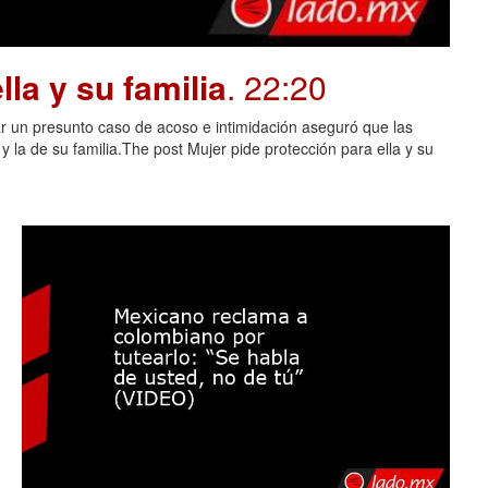
la y su familia
. 22:20
 un presunto caso de acoso e intimidación aseguró que las
 la de su familia.The post Mujer pide protección para ella y su