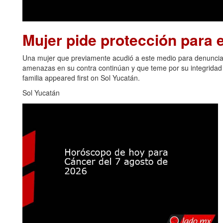
Mujer pide protección para el
Una mujer que previamente acudió a este medio para denunciar
amenazas en su contra continúan y que teme por su integridad y
familia appeared first on Sol Yucatán.
Sol Yucatán