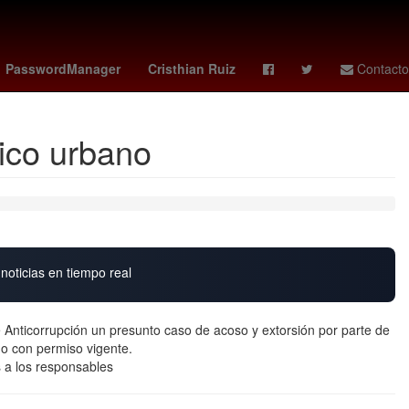
na
misa domingo de pascua
Lewis Hamilton
raptors - celtics
PasswordManager
Cristhian Ruiz
Contacto
ico urbano
noticias en tiempo real
 Anticorrupción un presunto caso de acoso y extorsión por parte de
no con permiso vigente.
 a los responsables