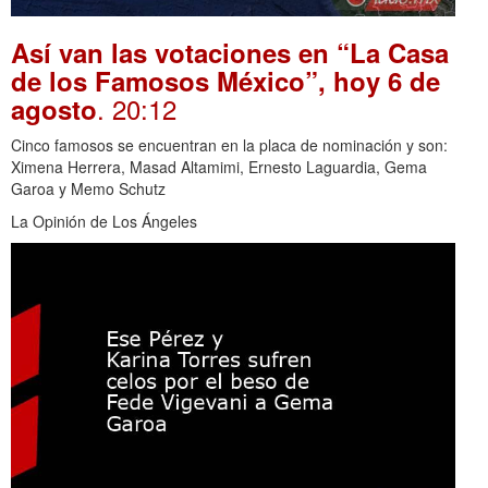
Así van las votaciones en “La Casa
de los Famosos México”, hoy 6 de
. 20:12
agosto
Cinco famosos se encuentran en la placa de nominación y son:
Ximena Herrera, Masad Altamimi, Ernesto Laguardia, Gema
Garoa y Memo Schutz
La Opinión de Los Ángeles