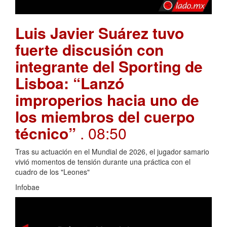
Luis Javier Suárez tuvo
fuerte discusión con
integrante del Sporting de
Lisboa: “Lanzó
improperios hacia uno de
los miembros del cuerpo
técnico”
. 08:50
Tras su actuación en el Mundial de 2026, el jugador samario
vivió momentos de tensión durante una práctica con el
cuadro de los "Leones"
Infobae