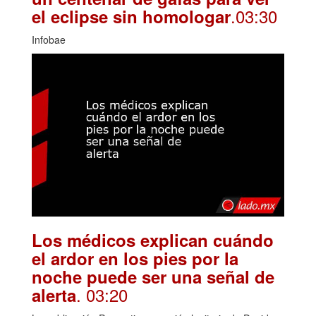
.03:30
el eclipse sin homologar
Infobae
Los médicos explican cuándo
el ardor en los pies por la
noche puede ser una señal de
. 03:20
alerta