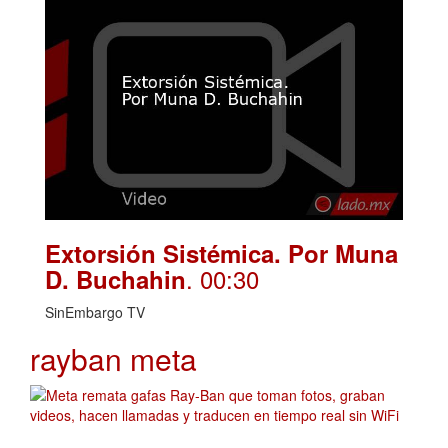
Extorsión Sistémica. Por Muna
. 00:30
D. Buchahin
SinEmbargo TV
rayban meta