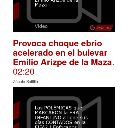
Provoca choque ebrio
acelerado en el bulevar
Emilio Arizpe de la Maza
.
02:20
Zócalo Saltillo