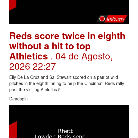
Reds score twice in eighth
without a hit to top
Athletics
. 04 de Agosto,
2026 22:27
Elly De La Cruz and Sal Stewart scored on a pair of wild
pitches in the eighth inning to help the Cincinnati Reds rally
past the visiting Athletics 5-
Deadspin