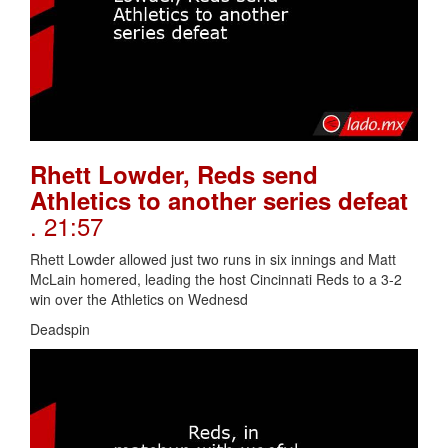
Rhett Lowder, Reds send
Athletics to another series defeat
. 21:57
Rhett Lowder allowed just two runs in six innings and Matt
McLain homered, leading the host Cincinnati Reds to a 3-2
win over the Athletics on Wednesd
Deadspin