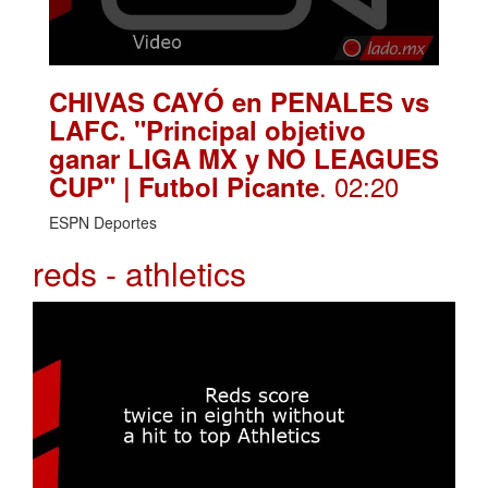
CHIVAS CAYÓ en PENALES vs
LAFC. "Principal objetivo
ganar LIGA MX y NO LEAGUES
. 02:20
CUP" | Futbol Picante
ESPN Deportes
reds - athletics