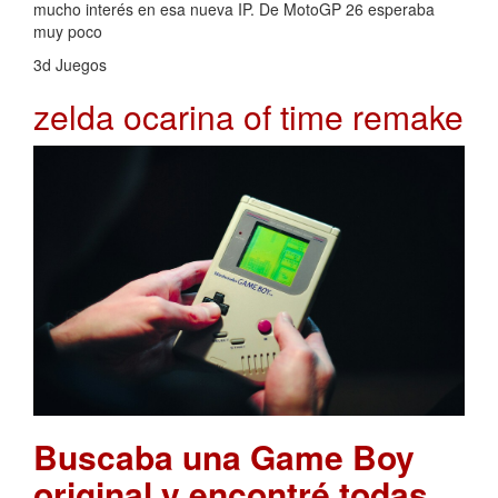
mucho interés en esa nueva IP. De MotoGP 26 esperaba
muy poco
3d Juegos
zelda ocarina of time remake
Buscaba una Game Boy
original y encontré todas