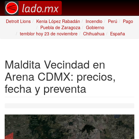
Detroit Lions
Kenia López Rabadán
Incendio
Perú
Pago
Puebla de Zaragoza
Gobierno
temblor hoy 23 de noviembre
Chihuahua
España
Maldita Vecindad en
Arena CDMX: precios,
fecha y preventa