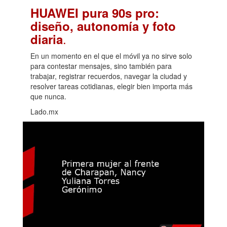
HUAWEI pura 90s pro:
diseño, autonomía y foto
.
diaria
En un momento en el que el móvil ya no sirve solo
para contestar mensajes, sino también para
trabajar, registrar recuerdos, navegar la ciudad y
resolver tareas cotidianas, elegir bien importa más
que nunca.
Lado.mx