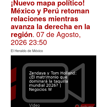
¡Nuevo mapa político!
México y Perú retoman
relaciones mientras
avanza la derecha en la
región
. 07 de Agosto,
2026 23:50
El Heraldo de México