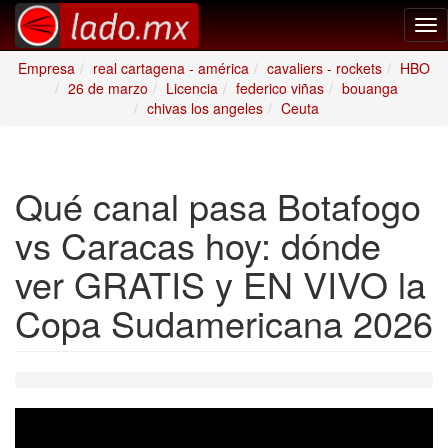
Tog
nav
Empresa
real cartagena - américa
cavaliers - rockets
HBO
26 de marzo
Licencia
federico viñas
bouanga
chivas los angeles
Ceuta
Qué canal pasa Botafogo
vs Caracas hoy: dónde
ver GRATIS y EN VIVO la
Copa Sudamericana 2026