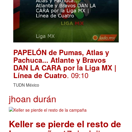
PAPELÓN de Pumas, Atlas y
Pachuca... Atlante y Bravos
DAN LA CARA por la Liga MX |
. 09:10
Línea de Cuatro
TUDN México
jhoan durán
Keller se pierde el resto de