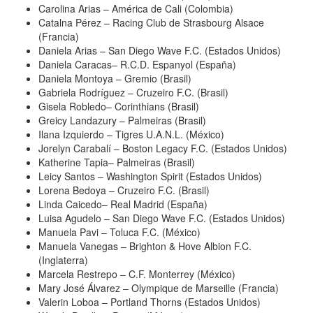
Carolina Arias – América de Cali (Colombia)
Catalna Pérez – Racing Club de Strasbourg Alsace
(Francia)
Daniela Arias – San Diego Wave F.C. (Estados Unidos)
Daniela Caracas– R.C.D. Espanyol (España)
Daniela Montoya – Gremio (Brasil)
Gabriela Rodríguez – Cruzeiro F.C. (Brasil)
Gisela Robledo– Corinthians (Brasil)
Greicy Landazury – Palmeiras (Brasil)
Ilana Izquierdo – Tigres U.A.N.L. (México)
Jorelyn Carabalí – Boston Legacy F.C. (Estados Unidos)
Katherine Tapia– Palmeiras (Brasil)
Leicy Santos – Washington Spirit (Estados Unidos)
Lorena Bedoya – Cruzeiro F.C. (Brasil)
Linda Caicedo– Real Madrid (España)
Luisa Agudelo – San Diego Wave F.C. (Estados Unidos)
Manuela Pavi – Toluca F.C. (México)
Manuela Vanegas – Brighton & Hove Albion F.C.
(Inglaterra)
Marcela Restrepo – C.F. Monterrey (México)
Mary José Álvarez – Olympique de Marseille (Francia)
Valerin Loboa – Portland Thorns (Estados Unidos)