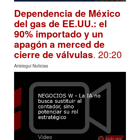
Dependencia de México
del gas de EE.UU.: el
90% importado y un
apagón a merced de
cierre de válvulas
. 20:20
Aristegui Noticias