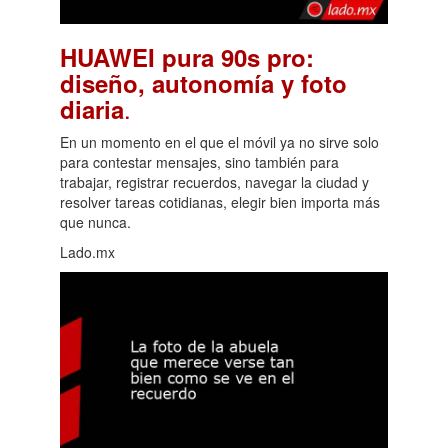
HUAWEI pura 90s pro:
diseño, autonomía y foto
.
diaria
En un momento en el que el móvil ya no sirve solo
para contestar mensajes, sino también para
trabajar, registrar recuerdos, navegar la ciudad y
resolver tareas cotidianas, elegir bien importa más
que nunca.
Lado.mx