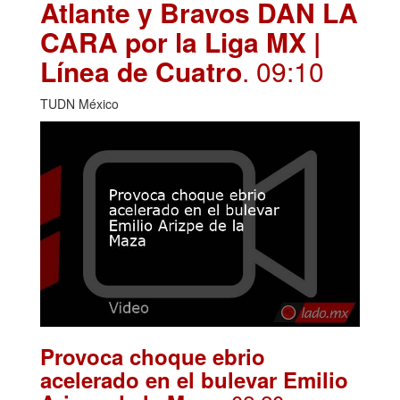
Atlante y Bravos DAN LA
CARA por la Liga MX |
Línea de Cuatro
. 09:10
TUDN México
Provoca choque ebrio
acelerado en el bulevar Emilio