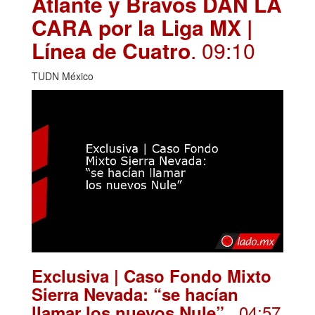
Atlante y Bravos DAN LA
CARA por la Liga MX |
Línea de Cuatro
. 09:10
TUDN México
Exclusiva | Caso Fondo Mixto
Sierra Nevada: “se hacían
. 04:57
llamar los nuevos Nule”