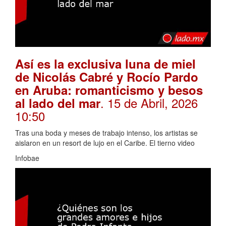
Así es la exclusiva luna de miel
de Nicolás Cabré y Rocío Pardo
en Aruba: romanticismo y besos
. 15 de Abril, 2026
al lado del mar
10:50
Tras una boda y meses de trabajo intenso, los artistas se
aislaron en un resort de lujo en el Caribe. El tierno video
Infobae