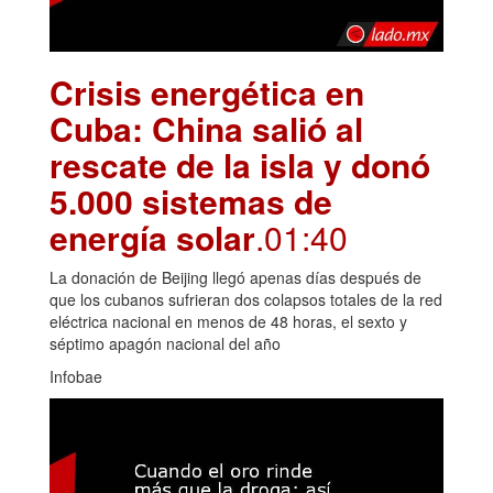
Crisis energética en
Cuba: China salió al
rescate de la isla y donó
5.000 sistemas de
energía solar
.01:40
La donación de Beijing llegó apenas días después de
que los cubanos sufrieran dos colapsos totales de la red
eléctrica nacional en menos de 48 horas, el sexto y
séptimo apagón nacional del año
Infobae