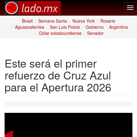
Tog
nav
Brasil
Semana Santa
Nueva York
Rosario
Aguascalientes
San Luis Potosí
Gobierno
Argentina
Dólar estadounidense
Senador
Este será el primer
refuerzo de Cruz Azul
para el Apertura 2026