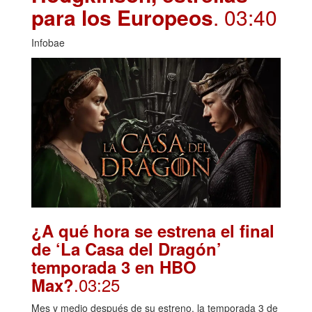
para los Europeos
. 03:40
Infobae
¿A qué hora se estrena el final
de ‘La Casa del Dragón’
temporada 3 en HBO
.03:25
Max?
Mes y medio después de su estreno, la temporada 3 de