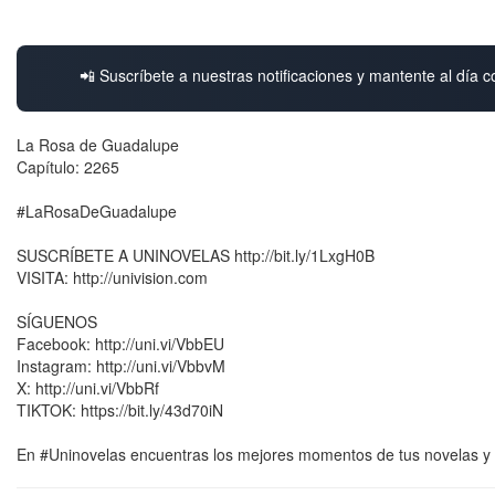
📲 Suscríbete a nuestras notificaciones y mantente al día c
La Rosa de Guadalupe
Capítulo: 2265
#LaRosaDeGuadalupe
SUSCRÍBETE A UNINOVELAS http://bit.ly/1LxgH0B
VISITA: http://univision.com
SÍGUENOS
Facebook: http://uni.vi/VbbEU
Instagram: http://uni.vi/VbbvM
X: http://uni.vi/VbbRf
TIKTOK: https://bit.ly/43d70iN
En #Uninovelas encuentras los mejores momentos de tus novelas y se