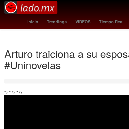
Argentina
Denuncia
26 de marzo
mallorca vs
Tempo
Inicio
Trendings
VIDEOS
Tiempo Real
Arturo traiciona a su espo
#Uninovelas
">
" />
" />