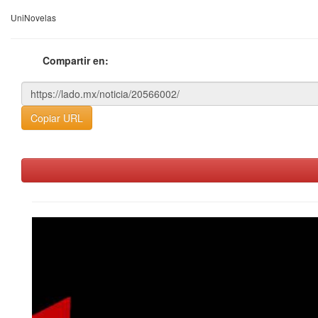
UniNovelas
Compartir en:
Copiar URL