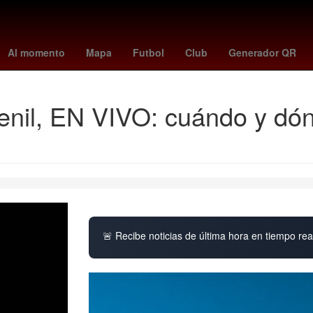
spider-man: brand new day
Morelia
crédito
Al Nassr
st. louis
Al momento
Mapa
Futbol
Club
Generador QR
nil, EN VIVO: cuándo y dónd
🚨 Recibe noticias de última hora en tiempo real