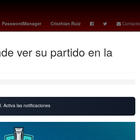
 city sc - real salt lake
Beisbol
Amistosos
PasswordManager
Cristhian Ruiz
Contacto
e ver su partido en la
. Activa las notificaciones