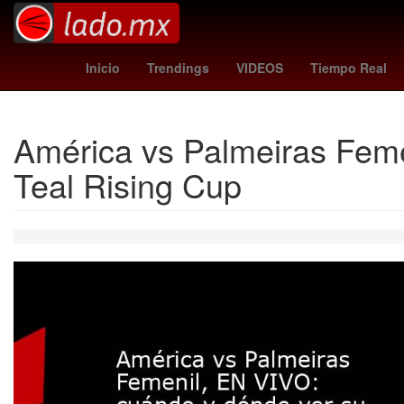
orioles - angels
mariners - tigers
HBO
Inicio
Trendings
VIDEOS
Tiempo Real
América vs Palmeiras Feme
Teal Rising Cup