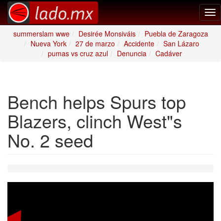
Tog
nav
summerslam wwe
Desirée Monsiváis
Puebla de Zaragoza
Nueva York
27 de marzo
Accidente
San Lázaro
pumas vs cruz azul
Denuncia
Cadáver
Bench helps Spurs top
Blazers, clinch West"s
No. 2 seed