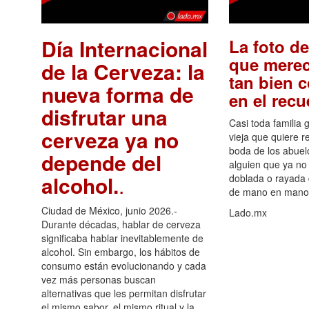
Día Internacional
La foto de
que merec
de la Cerveza: la
tan bien 
nueva forma de
en el rec
disfrutar una
Casi toda familia 
cerveza ya no
vieja que quiere re
boda de los abuelo
depende del
alguien que ya no 
alcohol.
.
doblada o rayada
de mano en mano 
Ciudad de México, junio 2026.-
Lado.mx
Durante décadas, hablar de cerveza
significaba hablar inevitablemente de
alcohol. Sin embargo, los hábitos de
consumo están evolucionando y cada
vez más personas buscan
alternativas que les permitan disfrutar
el mismo sabor, el mismo ritual y la