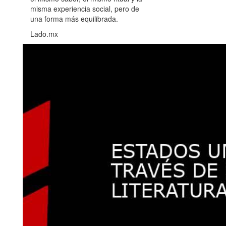
misma experiencia social, pero de
una forma más equilibrada.
Lado.mx