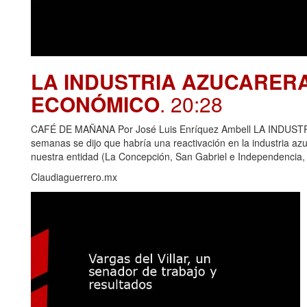
LA INDUSTRIA AZUCARER
ECONÓMICO
. 20:28
CAFÉ DE MAÑANA Por José Luis Enríquez Ambell LA IND
semanas se dijo que habría una reactivación en la industria azu
nuestra entidad (La Concepción, San Gabriel e Independencia,
Claudiaguerrero.mx