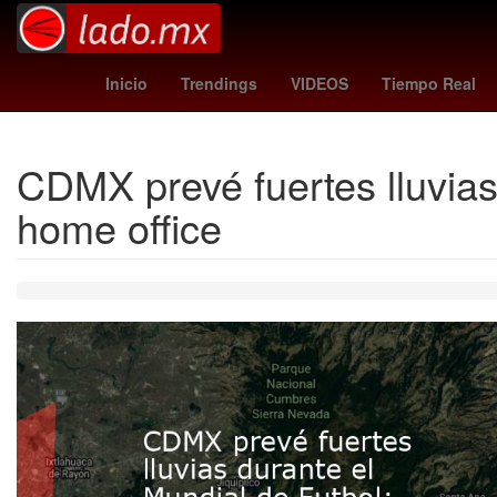
China
Calzada Zavalet
Inicio
Trendings
VIDEOS
Tiempo Real
CDMX prevé fuertes lluvias
home office