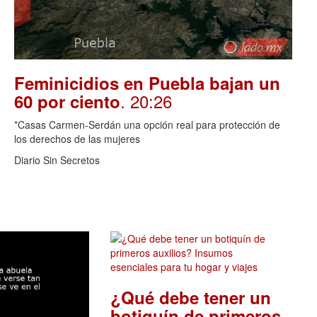
Feminicidios en Puebla bajan un
. 20:26
60 por ciento
*Casas Carmen-Serdán una opción real para protección de
los derechos de las mujeres
Diario Sin Secretos
¿Qué debe tener un
botiquín de primeros