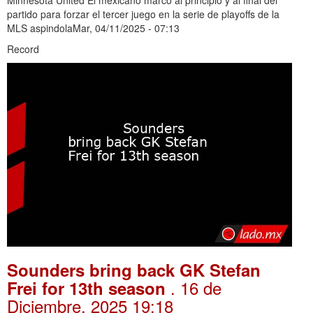
Minnesota United El mexicano marcó al principio y al final del
partido para forzar el tercer juego en la serie de playoffs de la
MLS aspindolaMar, 04/11/2025 - 07:13
Record
Sounders bring back GK Stefan
. 16 de
Frei for 13th season
Diciembre, 2025 19:18