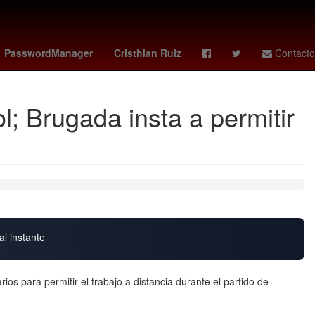
Argentina
Scotiabank
PasswordManager
Cristhian Ruiz
Contacto
l; Brugada insta a permitir
al instante
os para permitir el trabajo a distancia durante el partido de