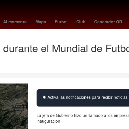
a
vincular linea
Aguascalientes
Senador
Perú
Pago
Brasil
Al momento
Mapa
Futbol
Club
Generador QR
 durante el Mundial de Futbo
🔔 Activa las notificaciones para recibir noticias 
La jefa de Gobierno hizo un llamado a los empresari
inauguración