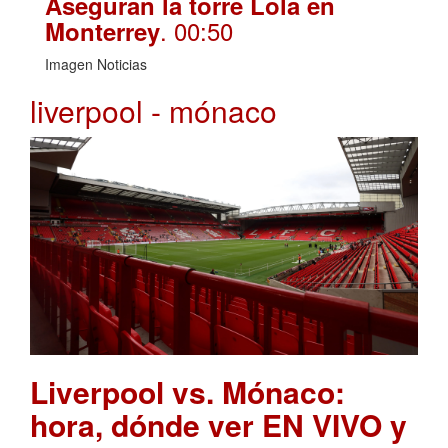
Aseguran la torre Lola en
. 00:50
Monterrey
Imagen Noticias
liverpool - mónaco
Liverpool vs. Mónaco:
hora, dónde ver EN VIVO y