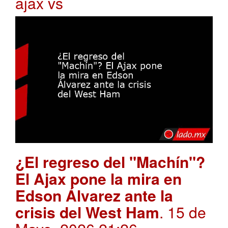
ajax vs
¿El regreso del "Machín"?
El Ajax pone la mira en
Edson Álvarez ante la
crisis del West Ham
. 15 de