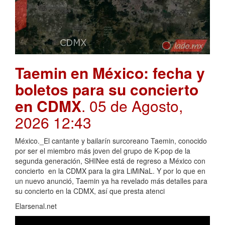
Taemin en México: fecha y
boletos para su concierto
en CDMX
. 05 de Agosto,
2026 12:43
México._El cantante y bailarín surcoreano Taemin, conocido
por ser el miembro más joven del grupo de K-pop de la
segunda generación, SHINee está de regreso a México con
concierto en la CDMX para la gira LiMiNaL. Y por lo que en
un nuevo anunció, Taemin ya ha revelado más detalles para
su concierto en la CDMX, así que presta atenci
Elarsenal.net