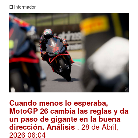
El Informador
Cuando menos lo esperaba,
MotoGP 26 cambia las reglas y da
un paso de gigante en la buena
. 28 de Abril,
dirección. Análisis
2026 06:04