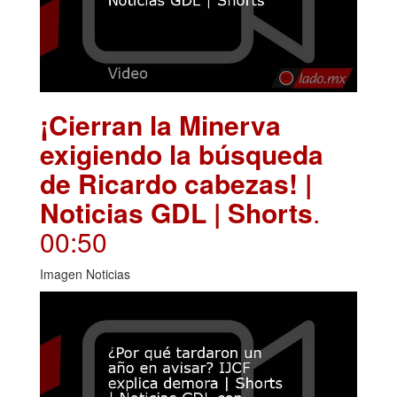
¡Cierran la Minerva
exigiendo la búsqueda
de Ricardo cabezas! |
Noticias GDL | Shorts
.
00:50
Imagen Noticias