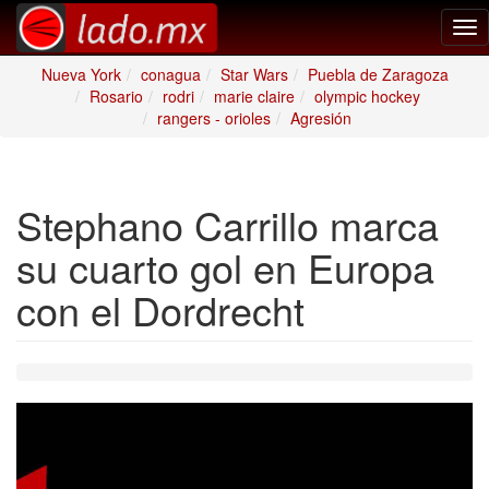
Tog
nav
Nueva York
conagua
Star Wars
Puebla de Zaragoza
Rosario
rodri
marie claire
olympic hockey
rangers - orioles
Agresión
Stephano Carrillo marca
su cuarto gol en Europa
con el Dordrecht