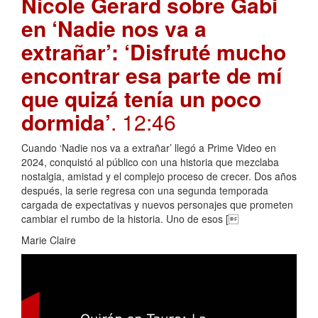
Nicole Gerard sobre Gabi
en ‘Nadie nos va a
extrañar’: ‘Disfruté mucho
encontrar esa parte de mí
que quizá tenía un poco
dormida’
. 12:46
Cuando ‘Nadie nos va a extrañar’ llegó a Prime Video en
2024, conquistó al público con una historia que mezclaba
nostalgia, amistad y el complejo proceso de crecer. Dos años
después, la serie regresa con una segunda temporada
cargada de expectativas y nuevos personajes que prometen
cambiar el rumbo de la historia. Uno de esos [
Marie Claire