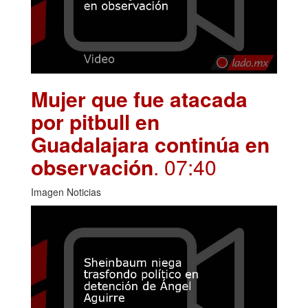
Mujer que fue atacada
por pitbull en
Guadalajara continúa en
observación
. 07:40
Imagen Noticias