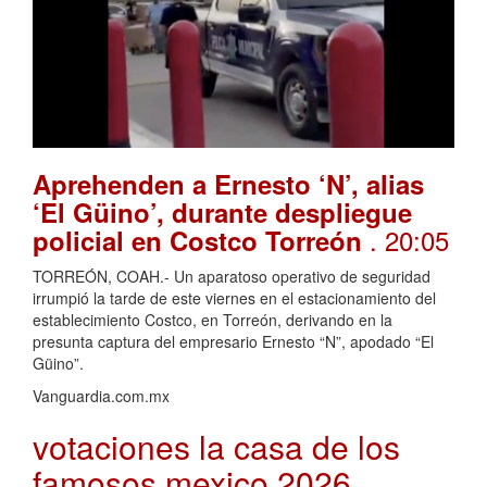
Aprehenden a Ernesto ‘N’, alias
‘El Güino’, durante despliegue
. 20:05
policial en Costco Torreón
TORREÓN, COAH.- Un aparatoso operativo de seguridad
irrumpió la tarde de este viernes en el estacionamiento del
establecimiento Costco, en Torreón, derivando en la
presunta captura del empresario Ernesto “N”, apodado “El
Güino”.
Vanguardia.com.mx
votaciones la casa de los
famosos mexico 2026