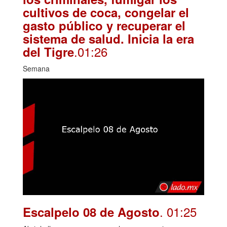
cultivos de coca, congelar el
gasto público y recuperar el
sistema de salud. Inicia la era
.01:26
del Tigre
Semana
. 01:25
Escalpelo 08 de Agosto