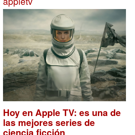
appletv
Hoy en Apple TV: es una de
las mejores series de
ciencia ficción