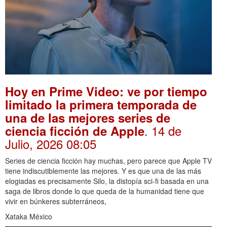
Hoy en Prime Video: ve por tiempo
limitado la primera temporada de
una de las mejores series de
. 14 de
ciencia ficción de Apple
Julio, 2026 08:05
Series de ciencia ficción hay muchas, pero parece que Apple TV
tiene indiscutiblemente las mejores. Y es que una de las más
elogiadas es precisamente Silo, la distopía sci-fi basada en una
saga de libros donde lo que queda de la humanidad tiene que
vivir en búnkeres subterráneos,
Xataka México