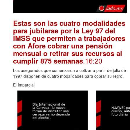
Estas son las cuatro modalidades
para jubilarse por la Ley 97 del
IMSS que permiten a trabajadores
con Afore cobrar una pensión
mensual o retirar sus recursos al
.16:20
cumplir 875 semanas
Los asegurados que comenzaron a cotizar a partir de julio de
1997 disponen de cuatro modalidades para cobrar su retiro.
El Imparcial