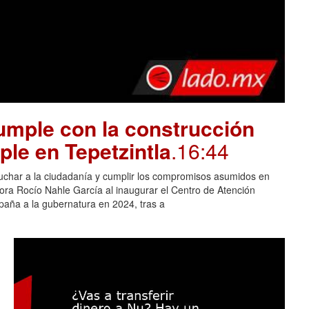
mple con la construcción
ple en Tepetzintla
.16:44
cuchar a la ciudadanía y cumplir los compromisos asumidos en
adora Rocío Nahle García al inaugurar el Centro de Atención
aña a la gubernatura en 2024, tras a