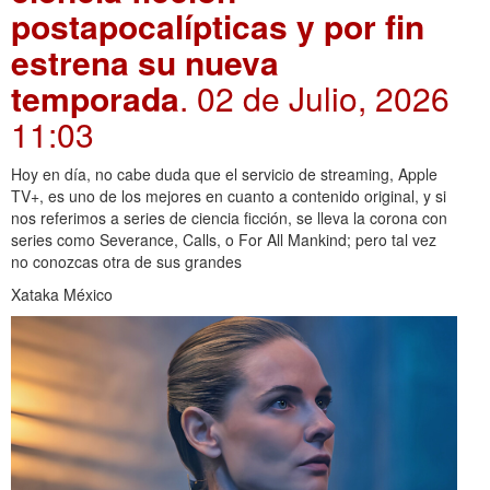
postapocalípticas y por fin
estrena su nueva
temporada
. 02 de Julio, 2026
11:03
Hoy en día, no cabe duda que el servicio de streaming, Apple
TV+, es uno de los mejores en cuanto a contenido original, y si
nos referimos a series de ciencia ficción, se lleva la corona con
series como Severance, Calls, o For All Mankind; pero tal vez
no conozcas otra de sus grandes
Xataka México