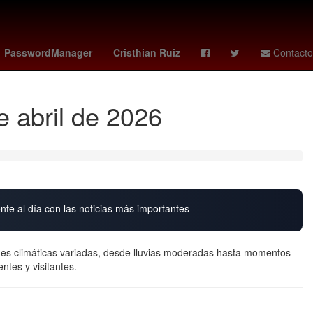
kees
rodolfo cota
méxico vs colombia femenil
PasswordManager
Cristhian Ruiz
Contacto
 abril de 2026
nte al día con las noticias más importantes
nes climáticas variadas, desde lluvias moderadas hasta momentos
ntes y visitantes.