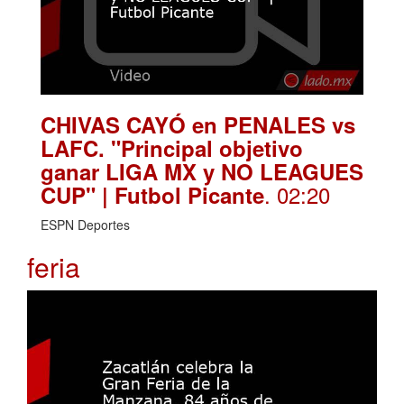
CHIVAS CAYÓ en PENALES vs
LAFC. "Principal objetivo
ganar LIGA MX y NO LEAGUES
. 02:20
CUP" | Futbol Picante
ESPN Deportes
feria