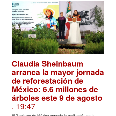
Claudia Sheinbaum
arranca la mayor jornada
de reforestación de
México: 6.6 millones de
árboles este 9 de agosto
. 19:47
El Gobierno de México anuncia la realización de la