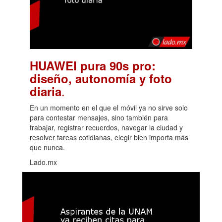
HUAWEI pura 90s pro:
diseño, autonomía y foto
.
diaria
En un momento en el que el móvil ya no sirve solo
para contestar mensajes, sino también para
trabajar, registrar recuerdos, navegar la ciudad y
resolver tareas cotidianas, elegir bien importa más
que nunca.
Lado.mx