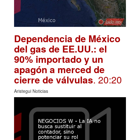
Dependencia de México
del gas de EE.UU.: el
90% importado y un
apagón a merced de
cierre de válvulas
. 20:20
Aristegui Noticias