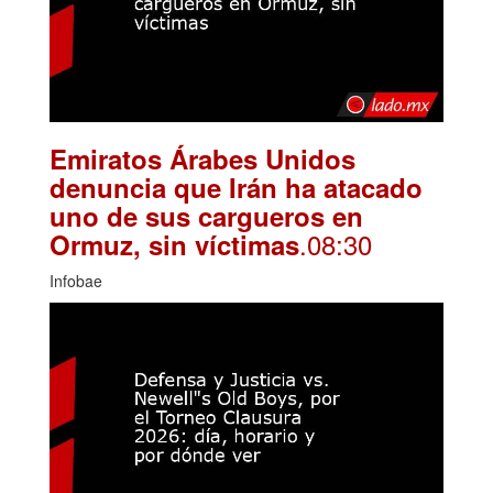
Emiratos Árabes Unidos
denuncia que Irán ha atacado
uno de sus cargueros en
.08:30
Ormuz, sin víctimas
Infobae