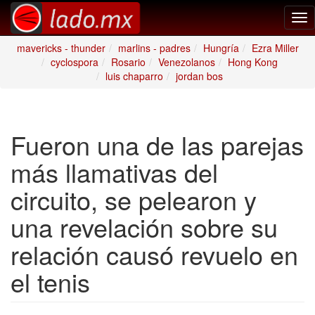
Tog
nav
mavericks - thunder
marlins - padres
Hungría
Ezra Miller
cyclospora
Rosario
Venezolanos
Hong Kong
luis chaparro
jordan bos
Fueron una de las parejas
más llamativas del
circuito, se pelearon y
una revelación sobre su
relación causó revuelo en
el tenis