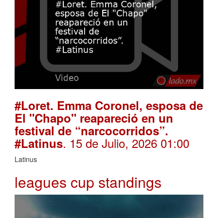
#Loret. Emma Coronel, esposa de
El "Chapo" reapareció en un
festival de “narcocorridos”.
. 15 de Julio, 2026 01:00
#Latinus
Latinus
leagues cup standings