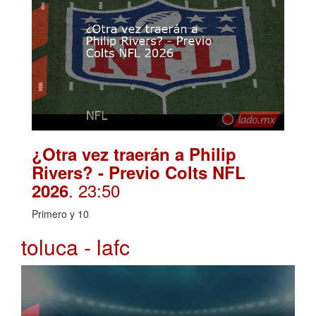
¿Otra vez traerán a Philip
Rivers? - Previo Colts NFL
. 23:50
2026
Primero y 10
toluca - lafc