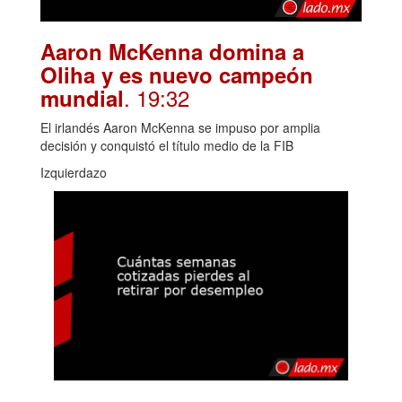
Aaron McKenna domina a
Oliha y es nuevo campeón
. 19:32
mundial
El irlandés Aaron McKenna se impuso por amplia
decisión y conquistó el título medio de la FIB
Izquierdazo