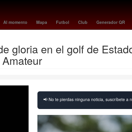
ema la casa de los famosos
luna llena de ciervo
luciano darderi
Al momento
Mapa
Futbol
Club
Generador QR
de gloria en el golf de Est
 Amateur
📢 No te pierdas ninguna noticia, suscríbete a n