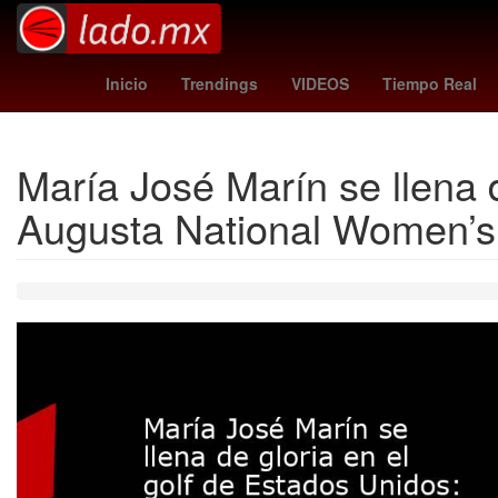
votar la casa de los famosos
Tobey Maguire
x men
g
Inicio
Trendings
VIDEOS
Tiempo Real
María José Marín se llena 
Augusta National Women’s