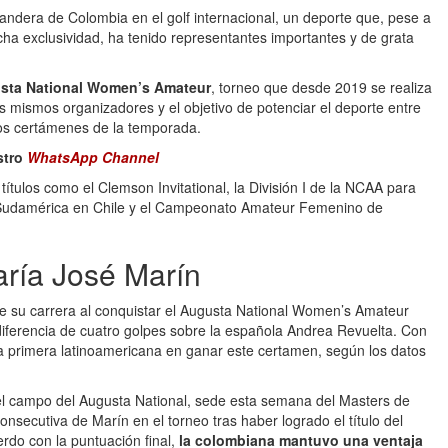
bandera de Colombia en el golf internacional, un deporte que, pese a
a exclusividad, ha tenido representantes importantes y de grata
usta National Women’s Amateur
, torneo que desde 2019 se realiza
s mismos organizadores y el objetivo de potenciar el deporte entre
ros certámenes de la temporada.
stro
WhatsApp Channel
títulos como el Clemson Invitational, la División I de la NCAA para
udamérica en Chile y el Campeonato Amateur Femenino de
María José Marín
de su carrera al conquistar el Augusta National Women’s Amateur
 diferencia de cuatro golpes sobre la española Andrea Revuelta. Con
 la primera latinoamericana en ganar este certamen, según los datos
el campo del Augusta National, sede esta semana del Masters de
consecutiva de Marín en el torneo tras haber logrado el título del
do con la puntuación final,
la colombiana mantuvo una ventaja