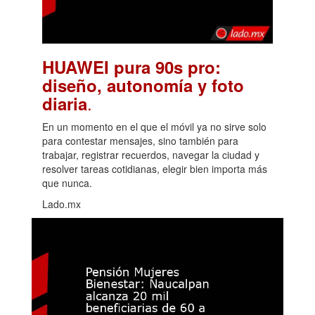
HUAWEI pura 90s pro:
diseño, autonomía y foto
.
diaria
En un momento en el que el móvil ya no sirve solo
para contestar mensajes, sino también para
trabajar, registrar recuerdos, navegar la ciudad y
resolver tareas cotidianas, elegir bien importa más
que nunca.
Lado.mx