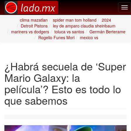
Tog
nav
clima mazatlan
spider man tom holland
2024
Detroit Pistons
ley de amparo claudia sheinbaum
mariners vs dodgers
toluca vs santos
Germán Berterame
Rogelio Funes Mori
mexico vs
¿Habrá secuela de ‘Super
Mario Galaxy: la
película’? Esto es todo lo
que sabemos