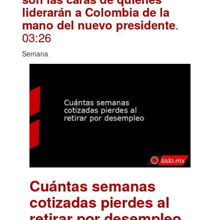
liderarán a Colombia de la
.
mano del nuevo presidente
03:26
Semana
Cuántas semanas
cotizadas pierdes al
retirar por desempleo
.