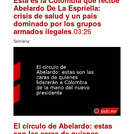
Esta es la Colombia que recibe
Abelardo De La Espriella:
crisis de salud y un país
dominado por los grupos
.03:26
armados ilegales
Semana
El círculo de Abelardo: estas
son las caras de quienes