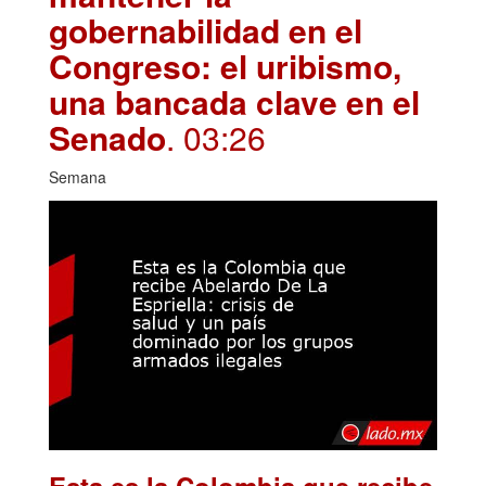
gobernabilidad en el
Congreso: el uribismo,
una bancada clave en el
Senado
. 03:26
Semana