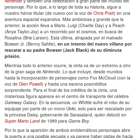
Nintendo
y también una celebración a gran parte del mundo del
personaje. Por lo que, a lo largo de toda su historia, sigue a
nuestro héroe titular (de nuevo con la voz de
Chris Pratt
) en una
aventura espacial expansiva. Más ambiciosa y grande que la
anterior, la acción lleva a Mario, Luigi (Charlie Day) y a Peach
(Anya Taylor-Joy) a un recorrido por el cosmos, en busca de
Rosalina (Brie Larson). Esta última, atrapada por el malvado
Bowser Jr. (Benny Safdie),
en un intento del nuevo villano por
rescatar a su padre Bowser (Jack Black) de su diminuta
prisión.
Mientras todo lo anterior ocurre, la cinta va de un extremo a otro
de la gran saga de
Nintendo
. Lo que incluye, desde mundos
hasta la incorporación de personajes como Fox McCloud (con la
voz de
Glen Powell
) y hasta una escena poscréditos
sorprendente. Para el final de los créditos de la cinta, una
misteriosa figura aparece en el centro de transporte del célebre
Gateway Galaxy
. En la secuencia, un Whittle sufre el robo de su
equipaje por parte de un mono Ukiki, solo para ser rescatado por
la princesa Daisy, gobernante de Sarasaland, quien debutó en
Super Mario Land
de 1989 para
Game Boy
.
Por lo que la aparición de ambos emblemáticos personajes abre
la puerta a una posible secuela y ya parece haber pistas de hacia