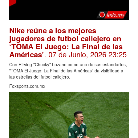
Nike reúne a los mejores
jugadores de futbol callejero en
‘TOMA El Juego: La Final de las
. 07 de Junio, 2026 23:25
Américas’
Con Hirving "Chucky" Lozano como uno de sus estandartes,
"TOMA El Juego: La Final de las Américas" da visibilidad a
las estrellas del futbol callejero.
Foxsports.com.mx