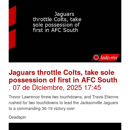
Jaguars throttle Colts, take sole
possession of first in AFC South
. 07 de Diciembre, 2025 17:45
Trevor Lawrence threw two touchdowns, and Travis Etienne
rushed for two touchdowns to lead the Jacksonville Jaguars
to a commanding 36-19 victory over
Deadspin