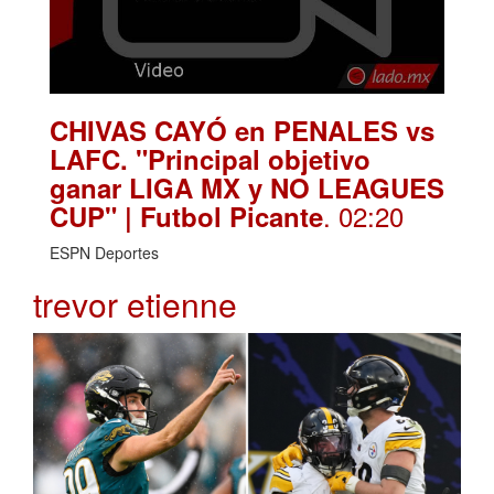
CHIVAS CAYÓ en PENALES vs
LAFC. "Principal objetivo
ganar LIGA MX y NO LEAGUES
. 02:20
CUP" | Futbol Picante
ESPN Deportes
trevor etienne