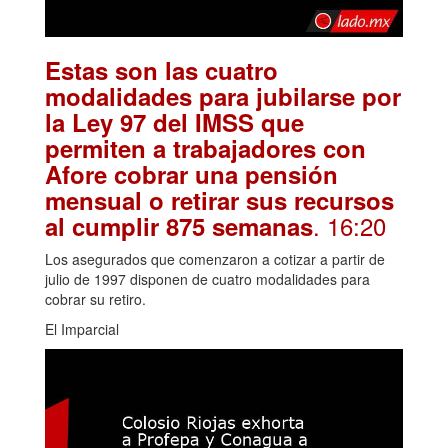
Estas son las cuatro
modalidades para jubilarse por
la Ley 97 del IMSS que
permiten a trabajadores con
Afore cobrar una pensión
mensual o retirar sus recursos
. 16:20
al cumplir 875 semanas
Los asegurados que comenzaron a cotizar a partir de
julio de 1997 disponen de cuatro modalidades para
cobrar su retiro.
El Imparcial