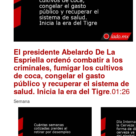
El presidente Abelardo De La
Espriella ordenó combatir a los
criminales, fumigar los cultivos
de coca, congelar el gasto
público y recuperar el sistema de
.01:26
salud. Inicia la era del Tigre
Semana