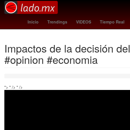
Nueva York
conagua
Star War
Inicio
Trendings
VIDEOS
Tiempo Real
Impactos de la decisión de
#opinion #economia
">
" />
" />