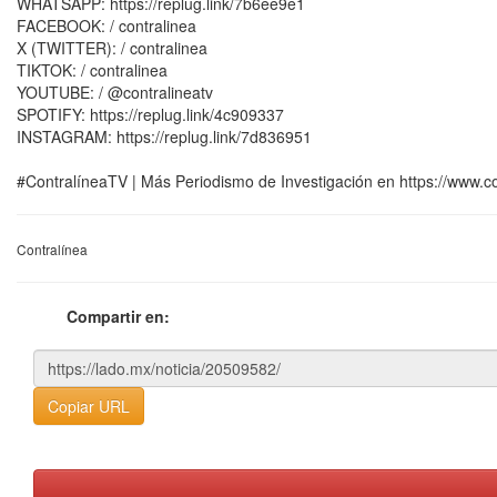
WHATSAPP: https://replug.link/7b6ee9e1
FACEBOOK: / contralinea
X (TWITTER): / contralinea
TIKTOK: / contralinea
YOUTUBE: / @contralineatv
SPOTIFY: https://replug.link/4c909337
INSTAGRAM: https://replug.link/7d836951
#ContralíneaTV | Más Periodismo de Investigación en https://www.c
Contralínea
Compartir en:
Copiar URL