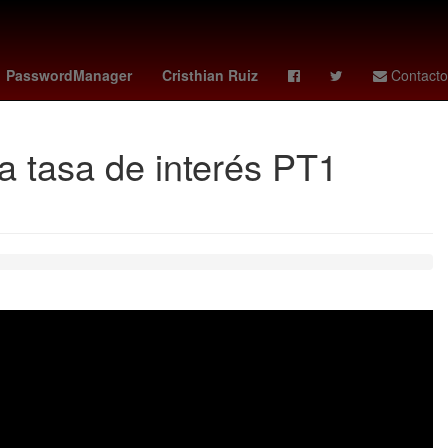
ckey
rangers - orioles
Agresión
PasswordManager
Cristhian Ruiz
Contacto
a tasa de interés PT1