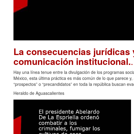
La consecuencias jurídicas y
comunicación institucional.
Hay una línea tenue entre la divulgación de los programas soci
México, esta última práctica es más común de lo que parece y, a
“prospectos” o “precandidatos” en toda la república buscan eva
Heraldo de Aguascalientes