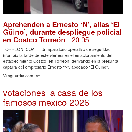
Aprehenden a Ernesto ‘N’, alias ‘El
Güino’, durante despliegue policial
. 20:05
en Costco Torreón
TORREÓN, COAH.- Un aparatoso operativo de seguridad
irrumpió la tarde de este viernes en el estacionamiento del
establecimiento Costco, en Torreón, derivando en la presunta
captura del empresario Ernesto “N”, apodado “El Güino”.
Vanguardia.com.mx
votaciones la casa de los
famosos mexico 2026