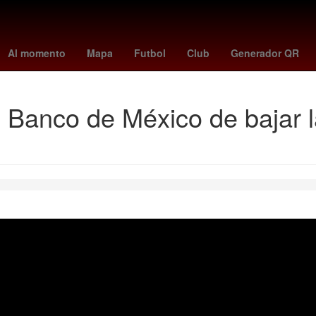
s
Puebla de Zaragoza
Rosario
rodri
marie claire
olympic ho
Al momento
Mapa
Futbol
Club
Generador QR
l Banco de México de bajar l