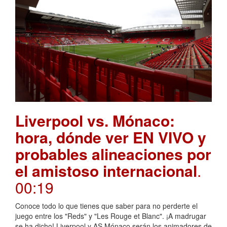
Liverpool vs. Mónaco:
hora, dónde ver EN VIVO y
probables alineaciones por
el amistoso internacional
.
00:19
Conoce todo lo que tienes que saber para no perderte el
juego entre los "Reds" y "Les Rouge et Blanc". ¡A madrugar
se ha dicho! Liverpool y AS Mónaco serán los animadores de