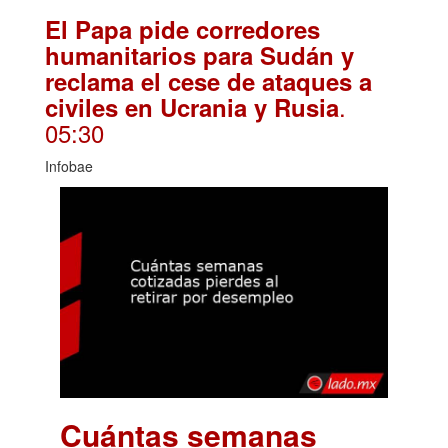
El Papa pide corredores
humanitarios para Sudán y
reclama el cese de ataques a
.
civiles en Ucrania y Rusia
05:30
Infobae
Cuántas semanas