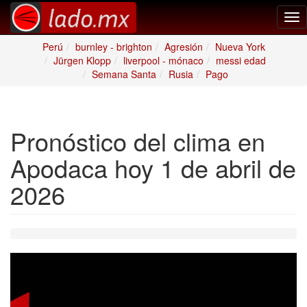
Tog
nav
Perú
burnley - brighton
Agresión
Nueva York
Jürgen Klopp
liverpool - mónaco
messi edad
Semana Santa
Rusia
Pago
Pronóstico del clima en
Apodaca hoy 1 de abril de
2026