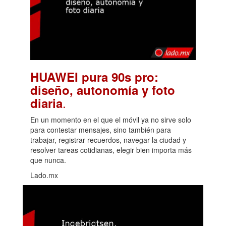
HUAWEI pura 90s pro:
diseño, autonomía y foto
.
diaria
En un momento en el que el móvil ya no sirve solo
para contestar mensajes, sino también para
trabajar, registrar recuerdos, navegar la ciudad y
resolver tareas cotidianas, elegir bien importa más
que nunca.
Lado.mx