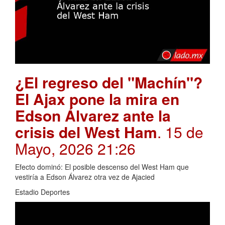
¿El regreso del "Machín"?
El Ajax pone la mira en
Edson Álvarez ante la
crisis del West Ham
. 15 de
Mayo, 2026 21:26
Efecto dominó: El posible descenso del West Ham que
vestiría a Edson Álvarez otra vez de Ajacied
Estadio Deportes