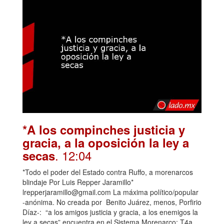
*A los compinches justicia y
gracia, a la oposición la ley a
. 12:04
secas
*Todo el poder del Estado contra Ruffo, a morenarcos
blindaje Por Luis Repper Jaramillo*
lrepperjaramillo@gmail.com La máxima político/popular
-anónima. No creada por Benito Juárez, menos, Porfirio
Díaz-: “a los amigos justicia y gracia, a los enemigos la
ley a secas” encuentra en el Sistema Morenarco: T4a,