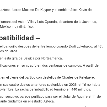
a azteca fueron Maxime De Kuyper y el emblemático Kevin de
ielemans del Aston Villa y Loïs Openda, delantero de la Juventus,
n México muy dinámico.
atibilidad –
 el banquillo después del entretiempo cuando Dodi Lukebakio, al 46′,
ros del área.
en esta gira de Bélgica por Norteamérica.
ificaciones en su cuadro en dos ventanas de cambios. A partir de
en el cierre del partido con destellos de Charles de Ketelaere.
en sus cuatro duelos anteriores sostenidos en 2026; el Tri no había
viembre. La racha de imbatibilidad terminó en 440 minutos.
consecutivo, parece perfilado para ser el titular de Aguirre el 11 de
nte Sudáfrica en el estadio Azteca.