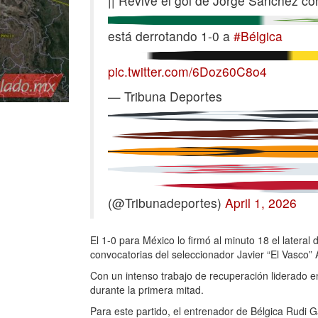
|| Revive el gol de Jorge Sánchez co
está derrotando 1-0 a
#Bélgica
pic.twitter.com/6Doz60C8o4
— Tribuna Deportes
(@Tribunadeportes)
April 1, 2026
El 1-0 para México lo firmó al minuto 18 el latera
convocatorias del seleccionador Javier “El Vasco” Ag
Con un intenso trabajo de recuperación liderado e
durante la primera mitad.
Para este partido, el entrenador de Bélgica Rudi G