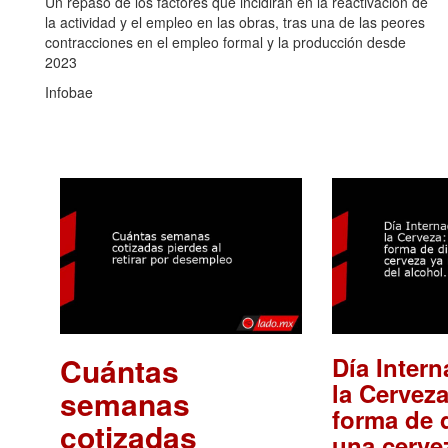
Un repaso de los factores que incidirán en la reactivación de
la actividad y el empleo en las obras, tras una de las peores
contracciones en el empleo formal y la producción desde
2023
Infobae
Cuántas
Día Intern
la Cerveza
semanas
forma de d
cotizadas
una cerve