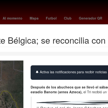
toluca vs santos
Germán Berterame
Rogelio Funes Mori
mexi
Al momento
Mapa
Futbol
Club
Generador QR
 Bélgica; se reconcilia con 
🔔 Activa las notificaciones para recibir noticias 
Después de los abucheos que se llevó el sábado
estadio Banorte (antes Azteca),
el Tri recibió u