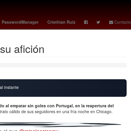
co vs
Star Wars
Puebla de Zaragoza
PasswordManager
Cristhian Ruiz
Contacto
su afición
al instante
 al empatar sin goles con Portugal, en la reapertura del
n trato cálido de sus seguidores en una fría noche en Chicago.