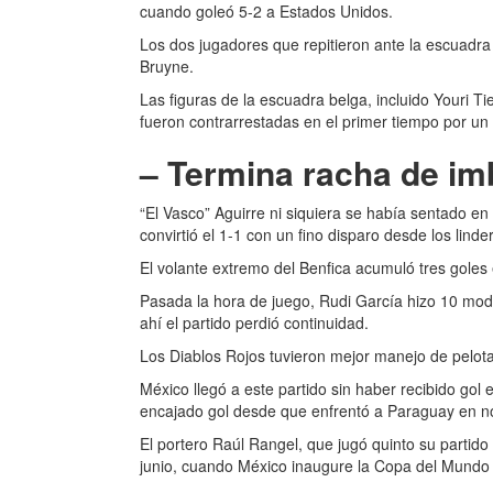
cuando goleó 5-2 a Estados Unidos.
Los dos jugadores que repitieron ante la escuadr
Bruyne.
Las figuras de la escuadra belga, incluido Youri T
fueron contrarrestadas en el primer tiempo por u
– Termina racha de imb
“El Vasco” Aguirre ni siquiera se había sentado en
convirtió el 1-1 con un fino disparo desde los linde
El volante extremo del Benfica acumuló tres goles 
Pasada la hora de juego, Rudi García hizo 10 mod
ahí el partido perdió continuidad.
Los Diablos Rojos tuvieron mejor manejo de pelota 
México llegó a este partido sin haber recibido gol 
encajado gol desde que enfrentó a Paraguay en no
El portero Raúl Rangel, que jugó quinto su partido 
junio, cuando México inaugure la Copa del Mundo a