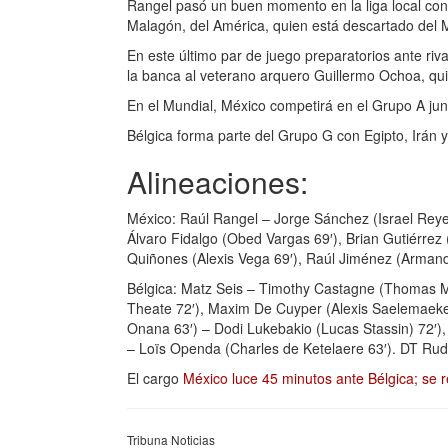
Rangel pasó un buen momento en la liga local con 
Malagón, del América, quien está descartado del Mu
En este último par de juego preparatorios ante riva
la banca al veterano arquero Guillermo Ochoa, quie
En el Mundial, México competirá en el Grupo A jun
Bélgica forma parte del Grupo G con Egipto, Irán
Alineaciones:
México: Raúl Rangel – Jorge Sánchez (Israel Reye
Álvaro Fidalgo (Obed Vargas 69′), Brian Gutiérrez 
Quiñones (Alexis Vega 69′), Raúl Jiménez (Armand
Bélgica: Matz Seis – Timothy Castagne (Thomas Me
Theate 72′), Maxim De Cuyper (Alexis Saelemaeker
Onana 63′) – Dodi Lukebakio (Lucas Stassin) 72′)
– Loïs Openda (Charles de Ketelaere 63′). DT Rud
El cargo
México luce 45 minutos ante Bélgica; se re
Tribuna Noticias