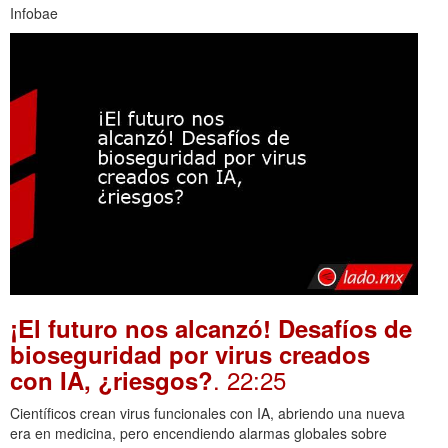
Infobae
¡El futuro nos alcanzó! Desafíos de
bioseguridad por virus creados
. 22:25
con IA, ¿riesgos?
Científicos crean virus funcionales con IA, abriendo una nueva
era en medicina, pero encendiendo alarmas globales sobre