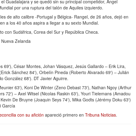
el Guadalajara y se quedó sin su principal competidor, Ángel
ndial por una ruptura del talón de Aquiles izquierdo.
les de alto calibre -Portugal y Bélgica- Rangel, de 26 años, dejó en
n a los 40 años aspira a llegar a su sexto Mundial.
to con Sudáfrica, Corea del Sur y República Checa.
 y Nueva Zelanda
s 69′), César Montes, Johan Vásquez, Jesús Gallardo – Erik Lira,
(Erick Sánchez 84′), Orbelín Pineda (Roberto Alvarado 69′) – Julián
o González 68′). DT Javier Aguirre.
unier 63′), Koni De Winter (Zeno Debast 73′), Nathan Ngoy (Arthur
s 72′) – Axel Witsel (Nicolas Raskin 63′), Youri Tielemans (Amadou
, Kevin De Bruyne (Joaquin Seys 74′), Mika Godts (Jérémy Doku 63′)
i García
concilia con su afición
apareció primero en
Tribuna Noticias
.