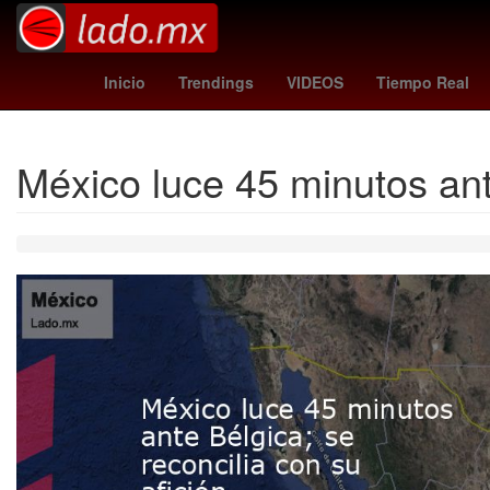
Litio
Agresión
phillies
26 de marzo
Inicio
Trendings
VIDEOS
Tiempo Real
México luce 45 minutos ante