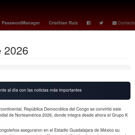
G7 paises
27 de marzo
PasswordManager
Cristhian Ruiz
Contacto
e 2026
nte al día con las noticias más importantes
continental, República Democrática del Congo se convirtió este
undial de Norteamérica 2026, donde integra desde ahora el Grupo K
congoleños aseguraron en el Estadio Guadalajara de México su