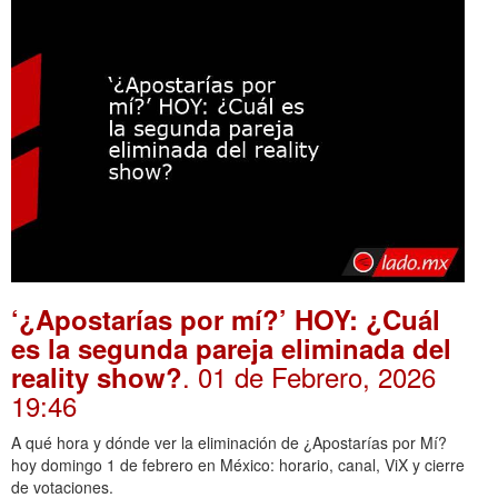
‘¿Apostarías por mí?’ HOY: ¿Cuál
es la segunda pareja eliminada del
. 01 de Febrero, 2026
reality show?
19:46
A qué hora y dónde ver la eliminación de ¿Apostarías por Mí?
hoy domingo 1 de febrero en México: horario, canal, ViX y cierre
de votaciones.