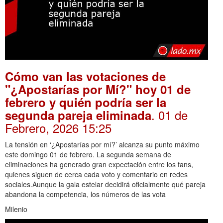
Cómo van las votaciones de
"¿Apostarías por Mí?" hoy 01 de
febrero y quién podría ser la
. 01 de
segunda pareja eliminada
Febrero, 2026 15:25
La tensión en ‘¿Apostarías por mí?’ alcanza su punto máximo
este domingo 01 de febrero. La segunda semana de
eliminaciones ha generado gran expectación entre los fans,
quienes siguen de cerca cada voto y comentario en redes
sociales.Aunque la gala estelar decidirá oficialmente qué pareja
abandona la competencia, los números de las vota
Milenio