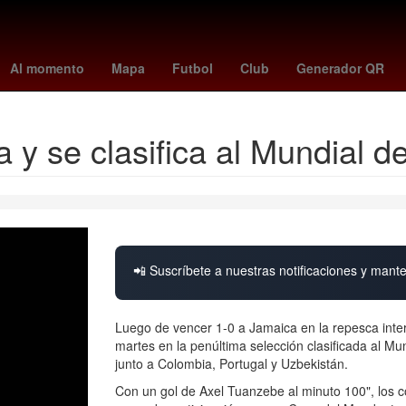
orena
2024
Derecho
Aguascalientes
Senador
Nueva York
Al momento
Mapa
Futbol
Club
Generador QR
y se clasifica al Mundial d
📲 Suscríbete a nuestras notificaciones y mante
Luego de vencer 1-0 a Jamaica en la repesca inter
martes en la penúltima selección clasificada al M
junto a Colombia, Portugal y Uzbekistán.
Con un gol de Axel Tuanzebe al minuto 100", los 