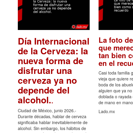
Día Internacional
La foto de
que merec
de la Cerveza: la
tan bien 
nueva forma de
en el rec
disfrutar una
Casi toda familia 
cerveza ya no
vieja que quiere re
boda de los abuelo
depende del
alguien que ya no 
alcohol.
.
doblada o rayada
de mano en mano 
Ciudad de México, junio 2026.-
Lado.mx
Durante décadas, hablar de cerveza
significaba hablar inevitablemente de
alcohol. Sin embargo, los hábitos de