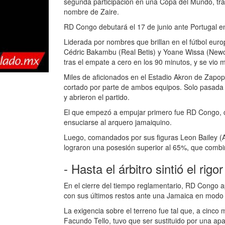
segunda participación en una Copa del Mundo, tra
nombre de Zaire.
RD Congo debutará el 17 de junio ante Portugal e
Liderada por nombres que brillan en el fútbol e
Cédric Bakambu (Real Betis) y Yoane Wissa (Newcas
tras el empate a cero en los 90 minutos, y se vio m
Miles de aficionados en el Estadio Akron de Zapo
cortado por parte de ambos equipos. Solo pasada 
y abrieron el partido.
El que empezó a empujar primero fue RD Congo, 
ensuciarse al arquero jamaiquino.
Luego, comandados por sus figuras Leon Bailey (Ast
lograron una posesión superior al 65%, que combi
- Hasta el árbitro sintió el rigor
En el cierre del tiempo reglamentario, RD Congo 
con sus últimos restos ante una Jamaica en modo r
La exigencia sobre el terreno fue tal que, a cinco mi
Facundo Tello, tuvo que ser sustituido por una ap