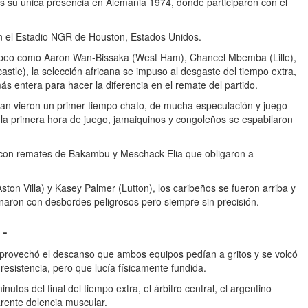
s su única presencia en Alemania 1974, donde participaron con el
n el Estadio NGR de Houston, Estados Unidos.
uropeo como Aaron Wan-Bissaka (West Ham), Chancel Mbemba (Lille),
tle), la selección africana se impuso al desgaste del tiempo extra,
ás entera para hacer la diferencia en el remate del partido.
pan vieron un primer tiempo chato, de mucha especulación y juego
la primera hora de juego, jamaiquinos y congoleños se espabilaron
con remates de Bakambu y Meschack Elia que obligaron a
on Villa) y Kasey Palmer (Lutton), los caribeños se fueron arriba y
naron con desbordes peligrosos pero siempre sin precisión.
 -
aprovechó el descanso que ambos equipos pedían a gritos y se volcó
esistencia, pero que lucía físicamente fundida.
nutos del final del tiempo extra, el árbitro central, el argentino
arente dolencia muscular.