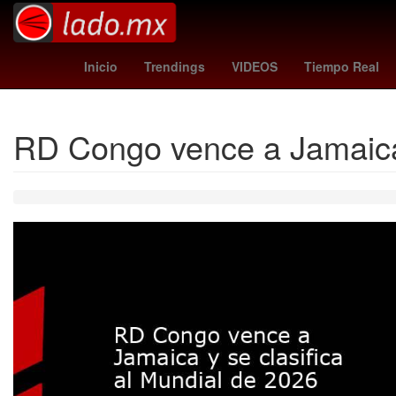
Gobierno
Argentina
M
Inicio
Trendings
VIDEOS
Tiempo Real
RD Congo vence a Jamaica 