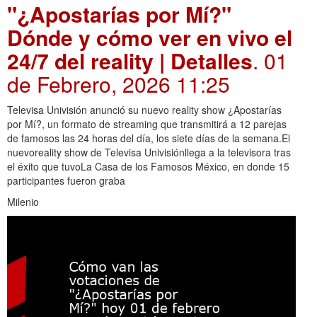
"¿Apostarías por Mí?"
Dónde y cómo ver en vivo el
24/7 del reality | Detalles
. 01
de Febrero, 2026 11:25
Televisa Univisión anunció su nuevo reality show ¿Apostarías
por Mí?, un formato de streaming que transmitirá a 12 parejas
de famosos las 24 horas del día, los siete días de la semana.El
nuevoreality show de Televisa Univisiónllega a la televisora tras
el éxito que tuvoLa Casa de los Famosos México, en donde 15
participantes fueron graba
Milenio