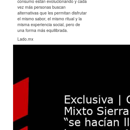
consumo están evolucionando y cada
vez más personas buscan
alternativas que les permitan disfrutar
el mismo sabor, el mismo ritual y la
misma experiencia social, pero de
una forma más equilibrada.
Lado.mx