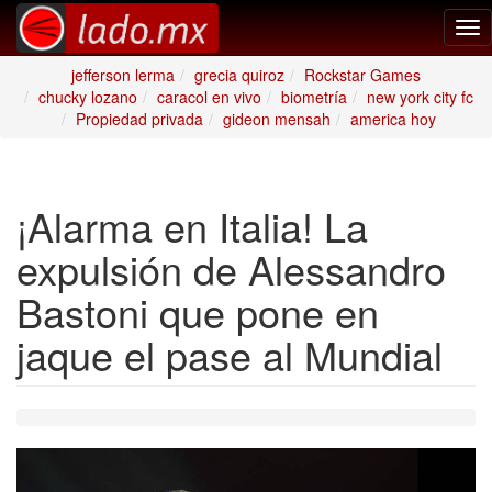
Tog
nav
jefferson lerma
grecia quiroz
Rockstar Games
chucky lozano
caracol en vivo
biometría
new york city fc
Propiedad privada
gideon mensah
america hoy
¡Alarma en Italia! La
expulsión de Alessandro
Bastoni que pone en
jaque el pase al Mundial