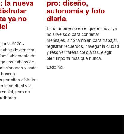
: la nueva
pro: diseño,
isfrutar
autonomía y foto
.
za ya no
diaria
el
En un momento en el que el móvil ya
no sirve solo para contestar
mensajes, sino también para trabajar,
 junio 2026.-
registrar recuerdos, navegar la ciudad
hablar de cerveza
y resolver tareas cotidianas, elegir
 inevitablemente de
bien importa más que nunca.
go, los hábitos de
Lado.mx
olucionando y cada
 buscan
es permitan disfrutar
 mismo ritual y la
 social, pero de
ilibrada.