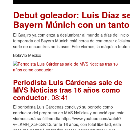
Debut goleador: Luis Díaz se
Bayern Múnich con un tanto 
El Guajiro ya comienza a deslumbrar al mundo a días del inicio
temporada del Bayern Múnich está cerca de comenzar oficialme
serie de encuentros amistosos. Este viernes, la máquina teutona
BolaVip Mexico
Periodista Luis Cárdenas sale de
MVS Noticias tras 16 años como
. 08:41
conductor
El periodista Luis Cárdenas concluyó su periodo como
conductor del programa de MVS Noticias y anunció que este
viernes será su último día.https://www.youtube.com/watch?
v=LKMH_XcHcGk“Durante 16 años, con total libertad, esta
casa me permitió aprender, crecer, hacer amigos y vivir