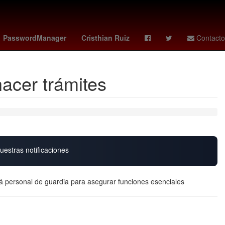
Dólar estadounidense
brenden aaronson
PasswordManager
Cristhian Ruiz
Contacto
acer trámites
uestras notificaciones
á personal de guardia para asegurar funciones esenciales