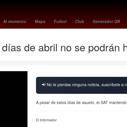
 peñaloza
Brasil
27 de marzo
Star Wars
fc barcelona
China
Al momento
Mapa
Futbol
Club
Generador QR
días de abril no se podrán h
📢 No te pierdas ninguna noticia, suscríbete a n
A pesar de estos días de asueto, el SAT mantendr
El Informador