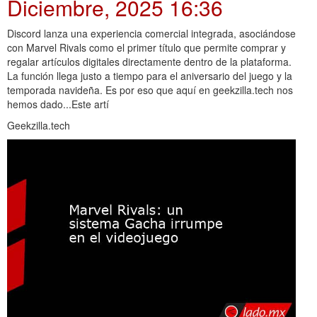
Diciembre, 2025 16:36
Discord lanza una experiencia comercial integrada, asociándose
con Marvel Rivals como el primer título que permite comprar y
regalar artículos digitales directamente dentro de la plataforma.
La función llega justo a tiempo para el aniversario del juego y la
temporada navideña. Es por eso que aquí en geekzilla.tech nos
hemos dado...Este artí
Geekzilla.tech