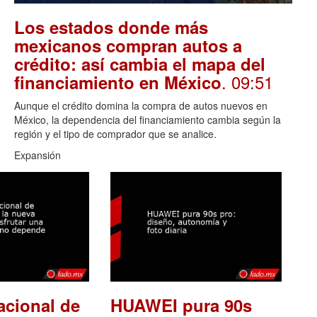
Los estados donde más
mexicanos compran autos a
crédito: así cambia el mapa del
. 09:51
financiamiento en México
Aunque el crédito domina la compra de autos nuevos en
México, la dependencia del financiamiento cambia según la
región y el tipo de comprador que se analice.
Expansión
acional de
HUAWEI pura 90s