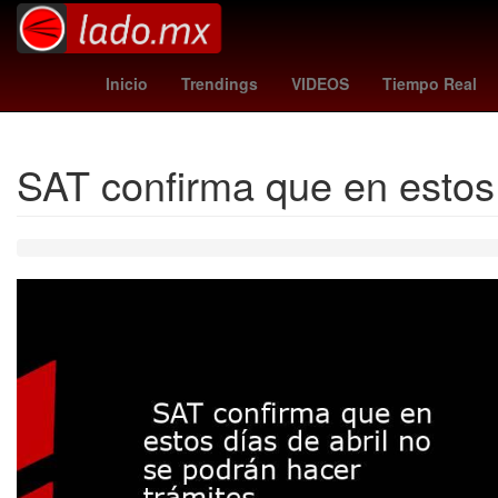
frankfurt - hoffenheim
olympiacos
moises
Inicio
Trendings
VIDEOS
Tiempo Real
SAT confirma que en estos 