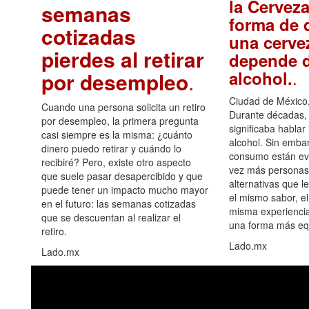
la Cerveza
semanas
forma de d
cotizadas
una cerve
pierdes al retirar
depende d
.
alcohol.
por desempleo
.
Ciudad de México,
Cuando una persona solicita un retiro
Durante décadas, 
por desempleo, la primera pregunta
significaba hablar
casi siempre es la misma: ¿cuánto
alcohol. Sin embar
dinero puedo retirar y cuándo lo
consumo están ev
recibiré? Pero, existe otro aspecto
vez más personas
que suele pasar desapercibido y que
alternativas que l
puede tener un impacto mucho mayor
el mismo sabor, el
en el futuro: las semanas cotizadas
misma experiencia
que se descuentan al realizar el
una forma más equ
retiro.
Lado.mx
Lado.mx