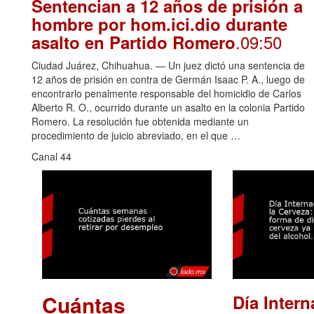
Sentencian a 12 años de prisión a
hombre por hom.ici.dio durante
.09:50
asalto en Partido Romero
Ciudad Juárez, Chihuahua. — Un juez dictó una sentencia de
12 años de prisión en contra de Germán Isaac P. A., luego de
encontrarlo penalmente responsable del homicidio de Carlos
Alberto R. O., ocurrido durante un asalto en la colonia Partido
Romero. La resolución fue obtenida mediante un
procedimiento de juicio abreviado, en el que …
Canal 44
Cuántas
Día Intern